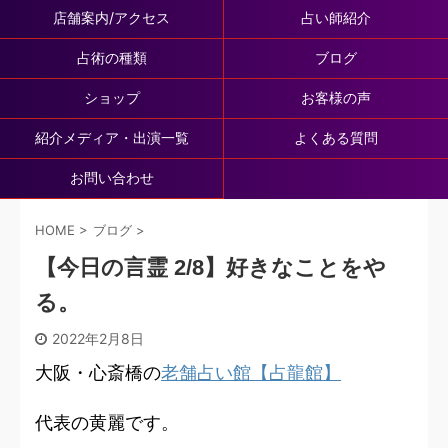
店舗案内/アクセス
占い師紹介
占術の種類
ブログ
ショップ
お客様の声
紹介メディア・出演一覧
よくある質問
お問い合わせ
HOME
>
ブログ
>
【今日の言霊 2/8】好きなことをや
る。
2022年2月8日
大阪・心斎橋の
老舗占い館【占龍館】
代表の黄麗です。