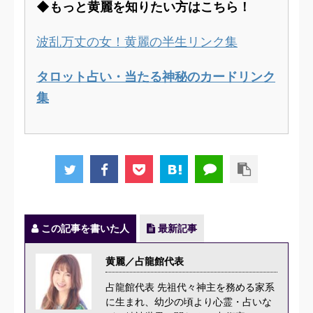
◆もっと黄麗を知りたい方はこちら！
波乱万丈の女！黄麗の半生リンク集
タロット占い・当たる神秘のカードリンク
集
この記事を書いた人
最新記事
黄麗／占龍館代表
占龍館代表 先祖代々神主を務める家系
に生まれ、幼少の頃より心霊・占いな