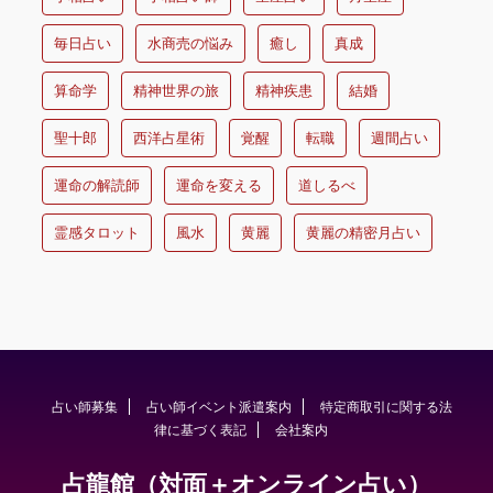
毎日占い
水商売の悩み
癒し
真成
算命学
精神世界の旅
精神疾患
結婚
聖十郎
西洋占星術
覚醒
転職
週間占い
運命の解読師
運命を変える
道しるべ
霊感タロット
風水
黄麗
黄麗の精密月占い
占い師募集
占い師イベント派遣案内
特定商取引に関する法
律に基づく表記
会社案内
占龍館（対面＋オンライン占い）