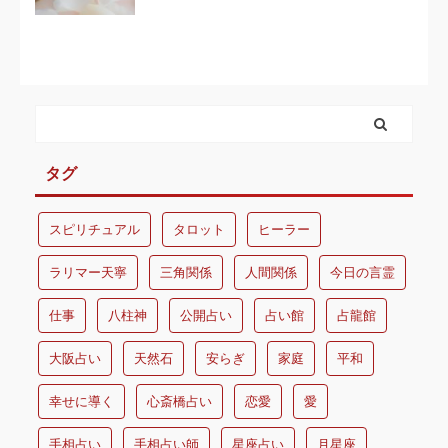
タグ
スピリチュアル
タロット
ヒーラー
ラリマー天寧
三角関係
人間関係
今日の言霊
仕事
八柱神
公開占い
占い館
占龍館
大阪占い
天然石
安らぎ
家庭
平和
幸せに導く
心斎橋占い
恋愛
愛
手相占い
手相占い師
星座占い
月星座