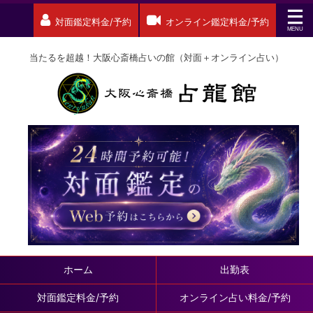
対面鑑定料金/予約
オンライン鑑定料金/予約
当たるを超越！大阪心斎橋占いの館（対面＋オンライン占い）
ホーム
出勤表
対面鑑定料金/予約
オンライン占い料金/予約