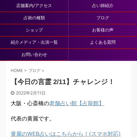
店舗案内/アクセス
占い師紹介
占術の種類
ブログ
ショップ
お客様の声
紹介メディア・出演一覧
よくある質問
お問い合わせ
HOME
>
ブログ
>
【今日の言霊 2/11】チャレンジ！
2022年2月11日
大阪・心斎橋の
老舗占い館【占龍館】
代表の黄麗です。
黄麗のWEB占いはこちらから！(スマホ対応)