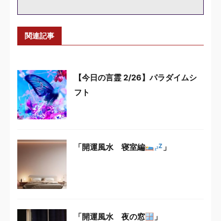
関連記事
【今日の言霊 2/26】パラダイムシ
フト
「開運風水 寝室編
」
「開運風水 夜の窓
」