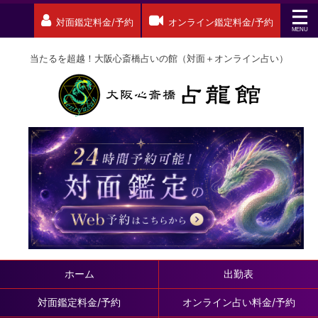
対面鑑定料金/予約
オンライン鑑定料金/予約
当たるを超越！大阪心斎橋占いの館（対面＋オンライン占い）
ホーム
出勤表
対面鑑定料金/予約
オンライン占い料金/予約