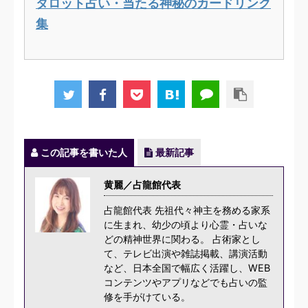
タロット占い・当たる神秘のカードリンク
集
この記事を書いた人
最新記事
黄麗／占龍館代表
占龍館代表 先祖代々神主を務める家系
に生まれ、幼少の頃より心霊・占いな
どの精神世界に関わる。 占術家とし
て、テレビ出演や雑誌掲載、講演活動
など、日本全国で幅広く活躍し、WEB
コンテンツやアプリなどでも占いの監
修を手がけている。