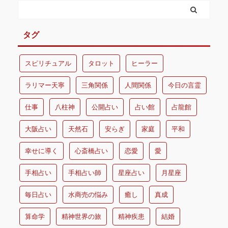
タグ
スピリチュアル
タロット
ヒーラー
ラリマー天寧
三角関係
人間関係
今日の言霊
仕事
八柱神
公開占い
占い館
占龍館
大阪占い
天然石
安らぎ
家庭
平和
幸せに導く
心斎橋占い
恋愛
愛
手相占い
手相占い師
星座占い
月星座
毎日占い
水商売の悩み
癒し
真成
算命学
精神世界の旅
精神疾患
結婚