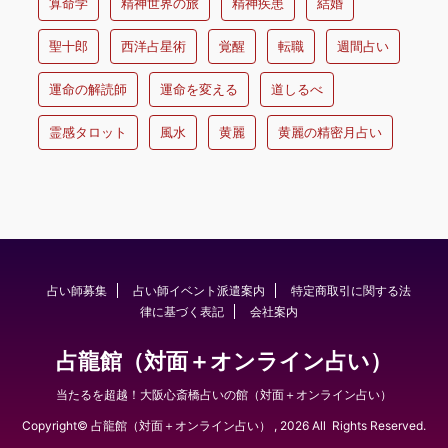
算命学
精神世界の旅
精神疾患
結婚
聖十郎
西洋占星術
覚醒
転職
週間占い
運命の解読師
運命を変える
道しるべ
霊感タロット
風水
黄麗
黄麗の精密月占い
占い師募集
占い師イベント派遣案内
特定商取引に関する法
律に基づく表記
会社案内
占龍館（対面＋オンライン占い）
当たるを超越！大阪心斎橋占いの館（対面＋オンライン占い）
Copyright© 占龍館（対面＋オンライン占い） , 2026 All Rights Reserved.