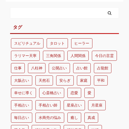
タグ
スピリチュアル
タロット
ヒーラー
ラリマー天寧
三角関係
人間関係
今日の言霊
仕事
八柱神
公開占い
占い館
占龍館
大阪占い
天然石
安らぎ
家庭
平和
幸せに導く
心斎橋占い
恋愛
愛
手相占い
手相占い師
星座占い
月星座
毎日占い
水商売の悩み
癒し
真成