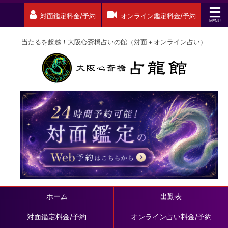
対面鑑定料金/予約
オンライン鑑定料金/予約
当たるを超越！大阪心斎橋占いの館（対面＋オンライン占い）
ホーム
出勤表
対面鑑定料金/予約
オンライン占い料金/予約