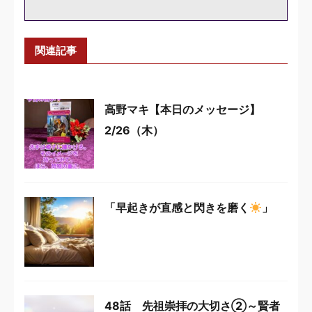
関連記事
高野マキ【本日のメッセージ】
2/26（木）
「早起きが直感と閃きを磨く
」
48話 先祖崇拝の大切さ②～賢者