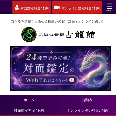
対面鑑定料金/予約
オンライン鑑定料金/予約
当たるを超越！大阪心斎橋占いの館（対面＋オンライン占い）
ホーム
出勤表
対面鑑定料金/予約
オンライン占い料金/予約