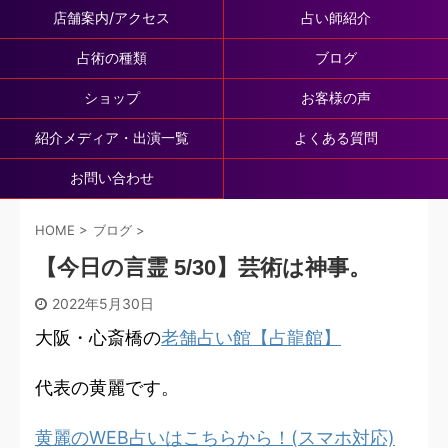
店舗案内/アクセス
占い師紹介
占術の種類
ブログ
ショップ
お客様の声
紹介メディア・出演一覧
よくある質問
お問い合わせ
HOME
>
ブログ
>
【今日の言霊 5/30】芸術は神事。
2022年5月30日
大阪・心斎橋の
老舗占い館【占龍館】
代表の黄麗です。
黄麗のWEB占いはこちらから！(スマホ対応)