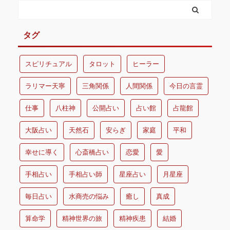
タグ
スピリチュアル
タロット
ヒーラー
ラリマー天寧
三角関係
人間関係
今日の言霊
仕事
八柱神
公開占い
占い館
占龍館
大阪占い
天然石
安らぎ
家庭
平和
幸せに導く
心斎橋占い
恋愛
愛
手相占い
手相占い師
星座占い
月星座
毎日占い
水商売の悩み
癒し
真成
算命学
精神世界の旅
精神疾患
結婚