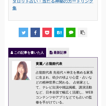
タロット占い・当たる神秘のカードリンク
集
この記事を書いた人
最新記事
黄麗／占龍館代表
占龍館代表 先祖代々神主を務める家系
に生まれ、幼少の頃より心霊・占いな
どの精神世界に関わる。 占術家とし
て、テレビ出演や雑誌掲載、講演活動
など、日本全国で幅広く活躍し、WEB
コンテンツやアプリなどでも占いの監
修を手がけている。