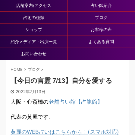
店舗案内/アクセス
占い師紹介
占術の種類
ブログ
ショップ
お客様の声
紹介メディア・出演一覧
よくある質問
お問い合わせ
HOME
>
ブログ
>
【今日の言霊 7/13】自分を愛する
2022年7月13日
大阪・心斎橋の
老舗占い館【占龍館】
代表の黄麗です。
黄麗のWEB占いはこちらから！(スマホ対応)