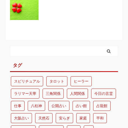
タグ
スピリチュアル
タロット
ヒーラー
ラリマー天寧
三角関係
人間関係
今日の言霊
仕事
八柱神
公開占い
占い館
占龍館
大阪占い
天然石
安らぎ
家庭
平和