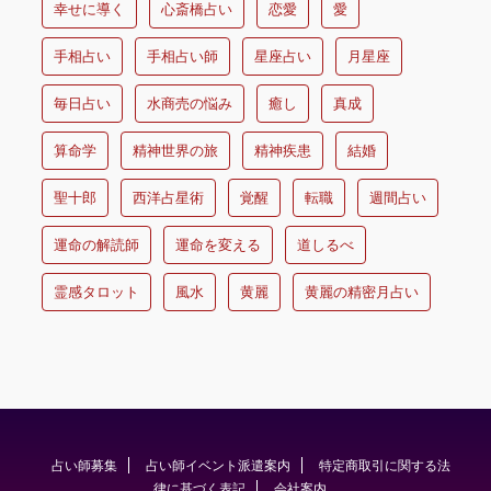
幸せに導く
心斎橋占い
恋愛
愛
手相占い
手相占い師
星座占い
月星座
毎日占い
水商売の悩み
癒し
真成
算命学
精神世界の旅
精神疾患
結婚
聖十郎
西洋占星術
覚醒
転職
週間占い
運命の解読師
運命を変える
道しるべ
霊感タロット
風水
黄麗
黄麗の精密月占い
占い師募集
占い師イベント派遣案内
特定商取引に関する法
律に基づく表記
会社案内