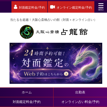
対面鑑定料金/予約
オンライン鑑定料金/予約
当たるを超越！大阪心斎橋占いの館（対面＋オンライン占い）
ホーム
出勤表
対面鑑定料金/予約
オンライン占い料金/予約