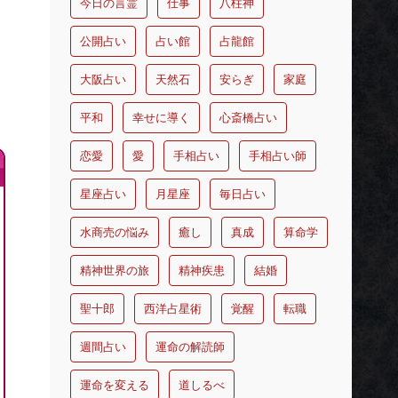
今日の言霊
仕事
八柱神
公開占い
占い館
占龍館
大阪占い
天然石
安らぎ
家庭
平和
幸せに導く
心斎橋占い
恋愛
愛
手相占い
手相占い師
星座占い
月星座
毎日占い
水商売の悩み
癒し
真成
算命学
精神世界の旅
精神疾患
結婚
聖十郎
西洋占星術
覚醒
転職
週間占い
運命の解読師
運命を変える
道しるべ