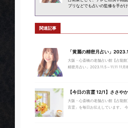
プリなどでも占いの監修を手がけ
関連記事
「黄麗の精密月占い」2023.11.
大阪・心斎橋の老舗占い館【占龍館】
精密月占い」2023.11.5～11.11 11
【今日の言霊 12/1】ささや
大阪・心斎橋の老舗占い館【占龍館】
言霊」を毎日お伝えしています。 今日の