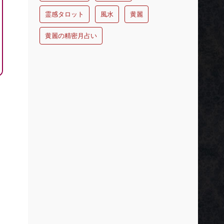
霊感タロット
風水
黄麗
黄麗の精密月占い