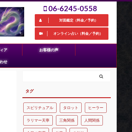
06-6245-0558
対面鑑定（料金／予約）
オンライン占い（料金／予約）
ィア
お客様の声
わせ
タグ
スピリチュアル
タロット
ヒーラー
ラリマー天寧
三角関係
人間関係