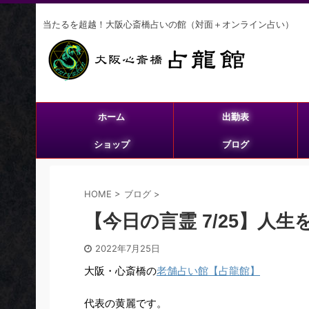
当たるを超越！大阪心斎橋占いの館（対面＋オンライン占い）
ホーム
出勤表
ショップ
ブログ
HOME
>
ブログ
>
【今日の言霊 7/25】人
2022年7月25日
大阪・心斎橋の
老舗占い館【占龍館】
代表の黄麗です。