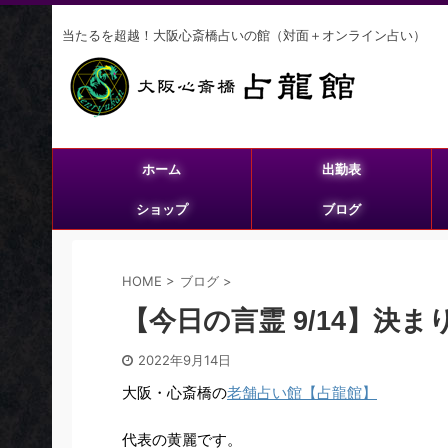
当たるを超越！大阪心斎橋占いの館（対面＋オンライン占い）
ホーム
出勤表
ショップ
ブログ
HOME
>
ブログ
>
【今日の言霊 9/14】決
2022年9月14日
大阪・心斎橋の
老舗占い館【占龍館】
代表の黄麗です。