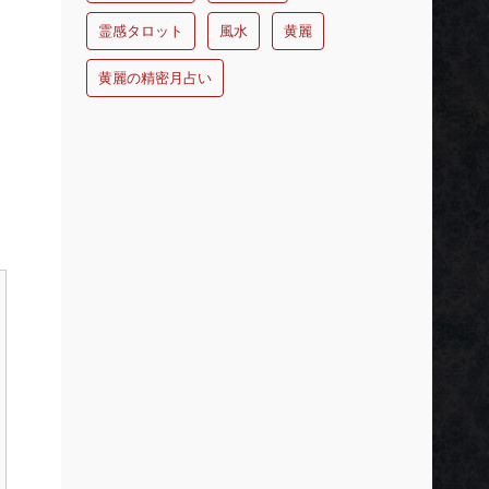
霊感タロット
風水
黄麗
黄麗の精密月占い