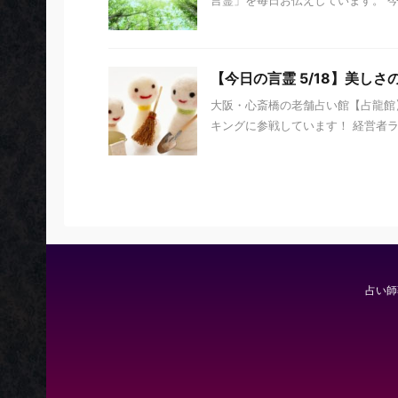
【今日の言霊 5/18】美しさ
大阪・心斎橋の老舗占い館【占龍館】
キングに参戦しています！ 経営者ラン
占い師