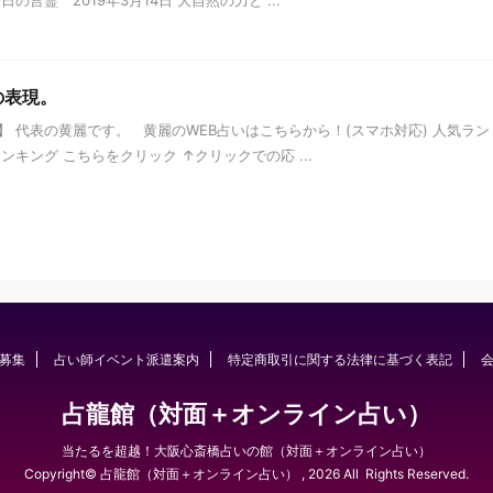
の表現。
 代表の黄麗です。 黄麗のWEB占いはこちらから！(スマホ対応) 人気ラン
キング こちらをクリック ↑クリックでの応 ...
募集
占い師イベント派遣案内
特定商取引に関する法律に基づく表記
占龍館（対面＋オンライン占い）
当たるを超越！大阪心斎橋占いの館（対面＋オンライン占い）
Copyright© 占龍館（対面＋オンライン占い） , 2026 All Rights Reserved.