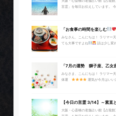
大阪・心斎橋の老舗占い館【占龍館】
言霊」を毎日お伝えしています。 今日の
「お食事の時間を楽しむ
みなさん、こんにちは！ ラリマー
ても大事ですよね
話は少し変わ
「7月の運勢 獅子座、乙女
みなさま、こんにちは！ ラリマー
体運
運気が今月はいい方
【今日の言霊 3/14】～素直
大阪・心斎橋の老舗占い館【占龍館】
言霊」を毎日お伝えしています。 今日の