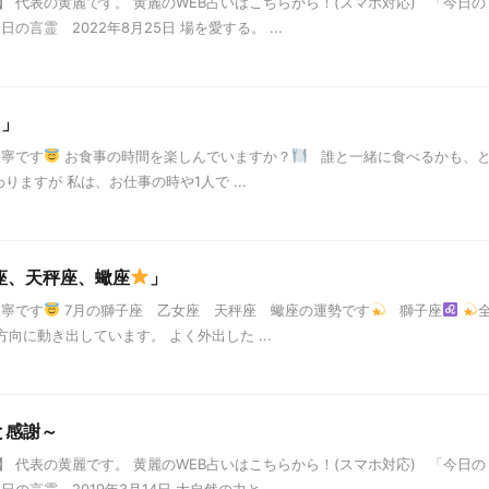
 代表の黄麗です。 黄麗のWEB占いはこちらから！(スマホ対応) 「今日の
言霊 2022年8月25日 場を愛する。 ...
」
天寧です
お食事の時間を楽しんでいますか？
誰と一緒に食べるかも、
りますが 私は、お仕事の時や1人で ...
座、天秤座、蠍座
」
天寧です
7月の獅子座 乙女座 天秤座 蠍座の運勢です
獅子座
向に動き出しています。 よく外出した ...
と感謝～
 代表の黄麗です。 黄麗のWEB占いはこちらから！(スマホ対応) 「今日の
言霊 2019年3月14日 大自然の力と ...