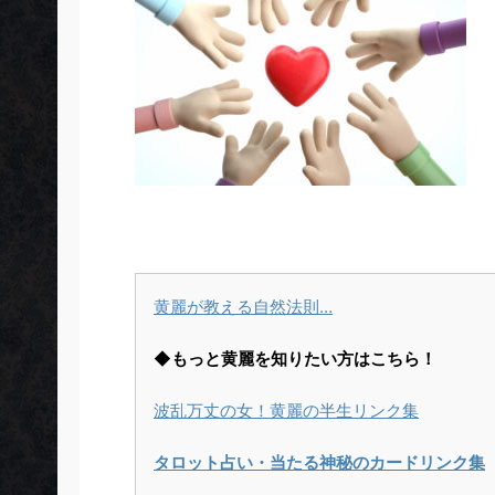
黄麗が教える自然法則…
◆もっと黄麗を知りたい方はこちら！
波乱万丈の女！黄麗の半生リンク集
タロット占い・当たる神秘のカードリンク集