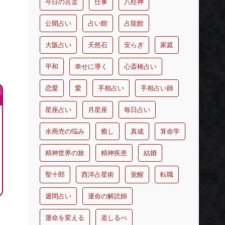
今日の言霊
仕事
八柱神
公開占い
占い館
占龍館
大阪占い
天然石
安らぎ
家庭
平和
幸せに導く
心斎橋占い
恋愛
愛
手相占い
手相占い師
星座占い
月星座
毎日占い
水商売の悩み
癒し
真成
算命学
精神世界の旅
精神疾患
結婚
聖十郎
西洋占星術
覚醒
転職
週間占い
運命の解読師
運命を変える
道しるべ