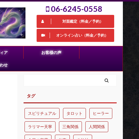
06-6245-0558
対面鑑定（料金／予約）
オンライン占い（料金／予約）
ィア
お客様の声
わせ
タグ
スピリチュアル
タロット
ヒーラー
ラリマー天寧
三角関係
人間関係