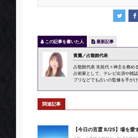
この記事を書いた人
最新記事
黄麗／占龍館代表
占龍館代表 先祖代々神主を務め
占術家として、テレビ出演や雑誌
プリなどでも占いの監修を手がけ
関連記事
【今日の言霊 8/25】場を愛