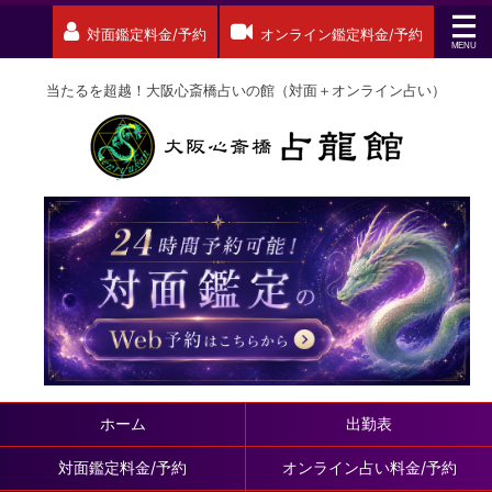
対面鑑定料金/予約
オンライン鑑定料金/予約
当たるを超越！大阪心斎橋占いの館（対面＋オンライン占い）
ホーム
出勤表
対面鑑定料金/予約
オンライン占い料金/予約