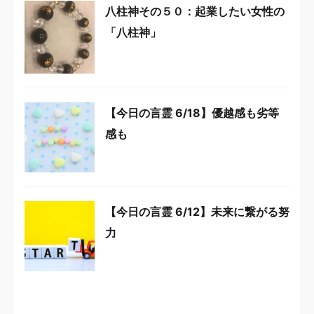
八柱神その５０：起業したい女性の
「八柱神」
【今日の言霊 6/18】優越感も劣等
感も
【今日の言霊 6/12】未来に繋がる努
力