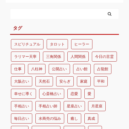
タグ
スピリチュアル
タロット
ヒーラー
ラリマー天寧
三角関係
人間関係
今日の言霊
仕事
八柱神
公開占い
占い館
占龍館
大阪占い
天然石
安らぎ
家庭
平和
幸せに導く
心斎橋占い
恋愛
愛
手相占い
手相占い師
星座占い
月星座
毎日占い
水商売の悩み
癒し
真成