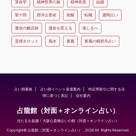
算命学
精神世界の旅
精神疾患
結婚
聖十郎
西洋占星術
覚醒
転職
週間占い
運命の解読師
運命を変える
道しるべ
霊感タロット
風水
黄麗
黄麗の精密月占い
占い師募集
占い師イベント派遣案内
特定商取引に関する法
律に基づく表記
会社案内
占龍館（対面＋オンライン占い）
当たるを超越！大阪心斎橋占いの館（対面＋オンライン占い）
Copyright© 占龍館（対面＋オンライン占い） , 2026 All Rights Reserved.