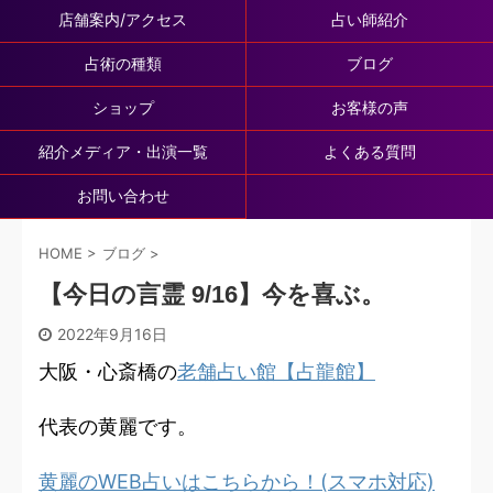
店舗案内/アクセス
占い師紹介
占術の種類
ブログ
ショップ
お客様の声
紹介メディア・出演一覧
よくある質問
お問い合わせ
HOME
>
ブログ
>
【今日の言霊 9/16】今を喜ぶ。
2022年9月16日
大阪・心斎橋の
老舗占い館【占龍館】
代表の黄麗です。
黄麗のWEB占いはこちらから！(スマホ対応)