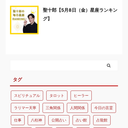
聖十郎【5月8日（金）星座ランキン
グ】
タグ
スピリチュアル
タロット
ヒーラー
ラリマー天寧
三角関係
人間関係
今日の言霊
仕事
八柱神
公開占い
占い館
占龍館