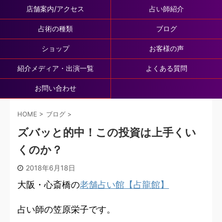
店舗案内/アクセス
占い師紹介
占術の種類
ブログ
ショップ
お客様の声
紹介メディア・出演一覧
よくある質問
お問い合わせ
HOME
>
ブログ
>
ズバッと的中！この投資は上手くい
くのか？
2018年6月18日
大阪・心斎橋の
老舗占い館【占龍館】
占い師の笠原栄子です。