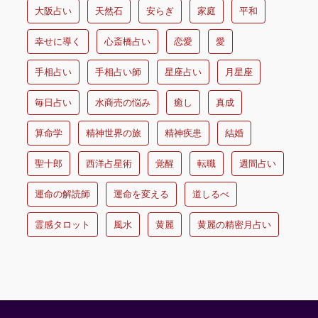
大阪占い
天然石
安らぎ
家庭
平和
幸せに導く
心斎橋占い
恋愛
愛
手相占い
手相占い師
星座占い
月星座
毎日占い
水商売の悩み
癒し
真成
算命学
精神世界の旅
精神疾患
結婚
聖十郎
西洋占星術
覚醒
転職
週間占い
運命の解読師
運命を変える
道しるべ
霊感タロット
風水
黄麗
黄麗の精密月占い