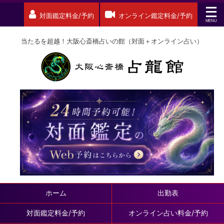
対面鑑定料金/予約
オンライン鑑定料金/予約
当たるを超越！大阪心斎橋占いの館（対面＋オンライン占い）
ホーム
出勤表
対面鑑定料金/予約
オンライン占い料金/予約