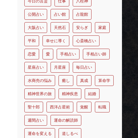
今日の言霊
仕事
八柱神
公開占い
占い館
占龍館
大阪占い
天然石
安らぎ
家庭
平和
幸せに導く
心斎橋占い
恋愛
愛
手相占い
手相占い師
星座占い
月星座
毎日占い
水商売の悩み
癒し
真成
算命学
精神世界の旅
精神疾患
結婚
聖十郎
西洋占星術
覚醒
転職
週間占い
運命の解読師
運命を変える
道しるべ