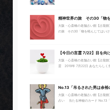
精神世界の旅 その30「物
大阪・心斎橋の老舗占い館【占龍館】
の旅 その30「物を軽んじてはいけな
【今日の言霊 7/22】目を向
大阪・心斎橋の老舗占い館【占龍館
霊 2019年 7月22日 あなたらし
No.13「吊るされた男は余裕
大阪・心斎橋の老舗占い館【占龍館】
占い 当たる神秘のカード No.13