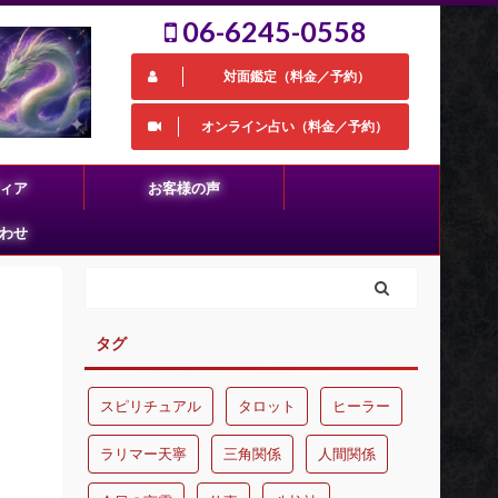
06-6245-0558
対面鑑定（料金／予約）
オンライン占い（料金／予約）
ィア
お客様の声
わせ
タグ
スピリチュアル
タロット
ヒーラー
ラリマー天寧
三角関係
人間関係