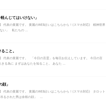
を軽んじてはいけない」
 代表の黄麗です。 黄麗のWEB占いはこちらから！(スマホ対応) 精神世界
い」 私たちの ...
けること。
】 代表の黄麗です。 「今日の言霊」を毎日お伝えしています。 今日の言
く生きる為に まずはあなたを知ること。 あなた ...
の顔」
 代表の黄麗です。 黄麗のWEB占いはこちらから！(スマホ対応) タロット
「吊るされた男は余裕の顔」 ...