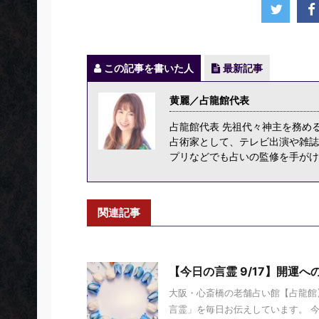
この記事を書いた人
最新記事
黄麗／占龍館代表
占龍館代表 先祖代々神主を務め
占術家として、テレビ出演や雑誌
プリなどでも占いの監修を手がけ
関連記事
【今日の言霊 9/17】開運へ
大阪・心斎橋の老舗占い館【占龍館】
言霊」を毎日お伝えしています。 今日の