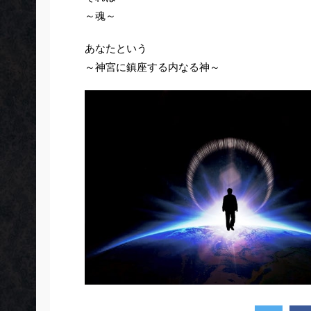
～魂～
あなたという
～神宮に鎮座する内なる神～