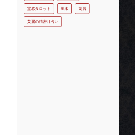
霊感タロット
風水
黄麗
黄麗の精密月占い