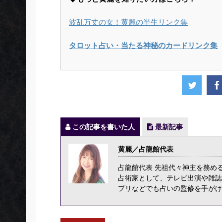
波乱万丈の女！黄麗の半生リンク集
タロット占い・当たる神秘のカードリンク集
この記事を書いた人
最新記事
黄麗／占龍館代表
占龍館代表 先祖代々神主を務め
占術家として、テレビ出演や雑誌
プリなどでも占いの監修を手がけ