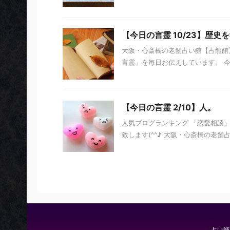
【今日の言霊 10/23】歴史
大阪・心斎橋の老舗占い館【占龍館】
言霊」を毎日お伝えしています。 今日の
【今日の言霊 2/10】人。
人気ブログランキング 「恋愛相談」
致します(^^♪ 大阪・心斎橋の老舗占
占い師