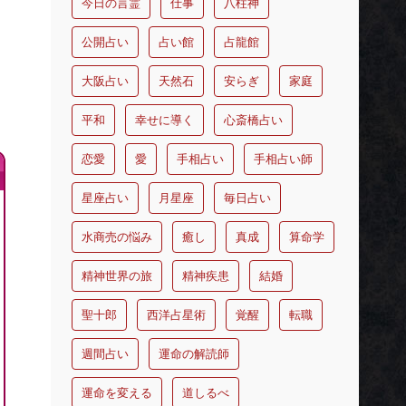
今日の言霊
仕事
八柱神
公開占い
占い館
占龍館
大阪占い
天然石
安らぎ
家庭
平和
幸せに導く
心斎橋占い
恋愛
愛
手相占い
手相占い師
星座占い
月星座
毎日占い
水商売の悩み
癒し
真成
算命学
精神世界の旅
精神疾患
結婚
聖十郎
西洋占星術
覚醒
転職
週間占い
運命の解読師
運命を変える
道しるべ