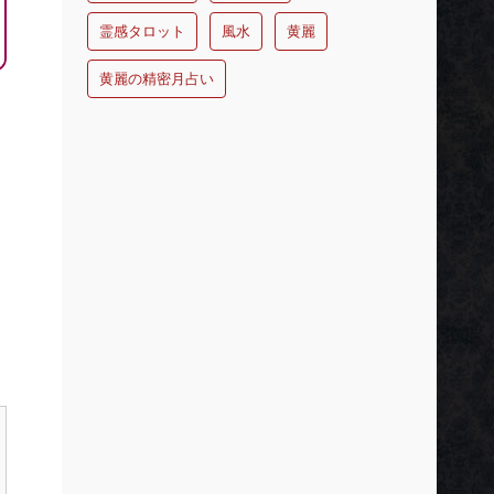
霊感タロット
風水
黄麗
黄麗の精密月占い