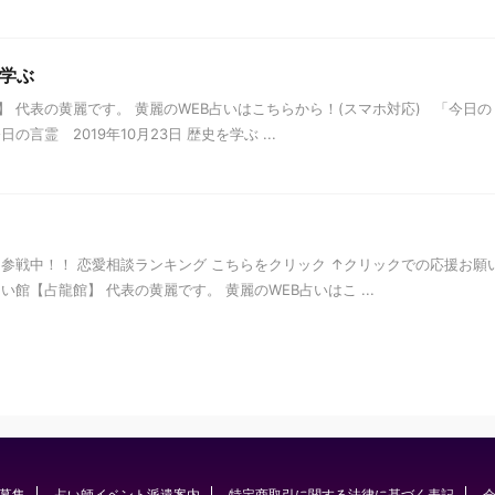
を学ぶ
 代表の黄麗です。 黄麗のWEB占いはこちらから！(スマホ対応) 「今日の
言霊 2019年10月23日 歴史を学ぶ ...
参戦中！！ 恋愛相談ランキング こちらをクリック ↑クリックでの応援お願
い館【占龍館】 代表の黄麗です。 黄麗のWEB占いはこ ...
募集
占い師イベント派遣案内
特定商取引に関する法律に基づく表記