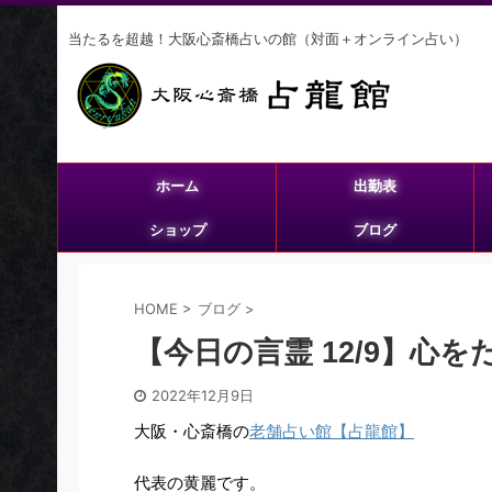
当たるを超越！大阪心斎橋占いの館（対面＋オンライン占い）
ホーム
出勤表
ショップ
ブログ
HOME
>
ブログ
>
【今日の言霊 12/9】心
2022年12月9日
大阪・心斎橋の
老舗占い館【占龍館】
代表の黄麗です。