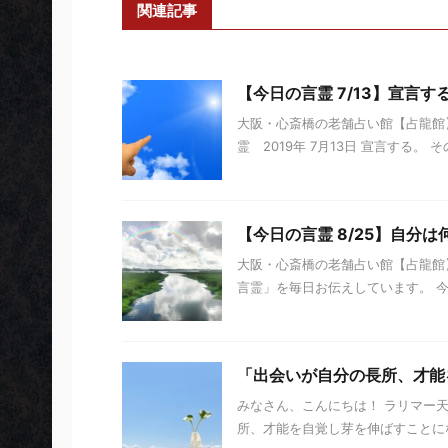
関連記事
【今日の言霊 7/13】宣言す
大阪・心斎橋の老舗占い館【占龍館
霊 2019年 7月13日 宣言する。
【今日の言霊 8/25】自分
大阪・心斎橋の老舗占い館【占龍館】
言霊」を毎日お伝えしています。 今日の
「出会いが自分の長所、才能
みなさん、こんにちは！ ラリマー
所、才能を自覚し芽を伸ばすことに