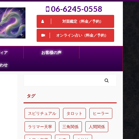
06-6245-0558
対面鑑定（料金／予約）
オンライン占い（料金／予約）
ィア
お客様の声
わせ
タグ
スピリチュアル
タロット
ヒーラー
ラリマー天寧
三角関係
人間関係