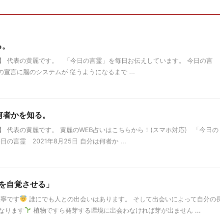
る。
】 代表の黄麗です。 「今日の言霊」を毎日お伝えしています。 今日の言
 その宣言に脳のシステムが 従うようになるまで ...
は何者かを知る。
 代表の黄麗です。 黄麗のWEB占いはこちらから！(スマホ対応) 「今日の
言霊 2021年8月25日 自分は何者か ...
を自覚させる」
天寧です
誰にでも人との出会いはあります。 そして出会いによって自分の
なります
植物ですら発芽する環境に出会わなければ芽が出ません ...