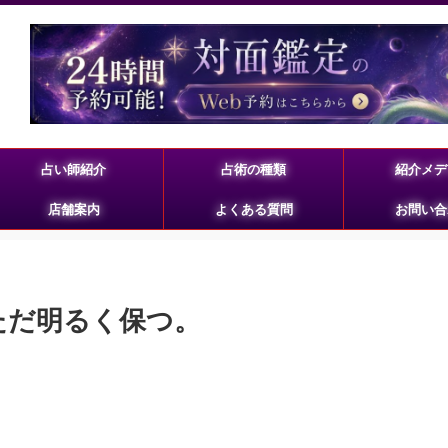
占い師紹介
占術の種類
紹介メデ
店舗案内
よくある質問
お問い合
をただ明るく保つ。