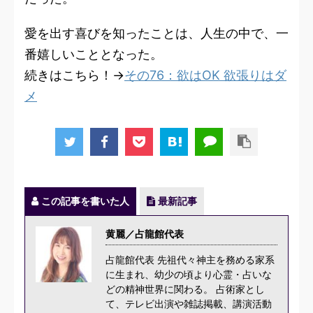
愛を出す喜びを知ったことは、人生の中で、一
番嬉しいこととなった。
続きはこちら！→
その76：欲はOK 欲張りはダ
メ
この記事を書いた人
最新記事
黄麗／占龍館代表
占龍館代表 先祖代々神主を務める家系
に生まれ、幼少の頃より心霊・占いな
どの精神世界に関わる。 占術家とし
て、テレビ出演や雑誌掲載、講演活動