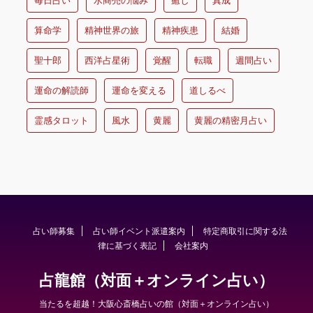
算命学
精神世界の旅
精神疾患
結婚
聖十郎
西洋占星術
覚醒
転職
週間占い
運命の解読師
運命を変える
道しるべ
霊感タロット
風水
黄麗
黄麗の精密月占い
占い師募集
占い師イベント派遣案内
特定商取引に関する法
律に基づく表記
会社案内
占龍館（対面＋オンライン占い）
当たるを超越！大阪心斎橋占いの館（対面＋オンライン占い）