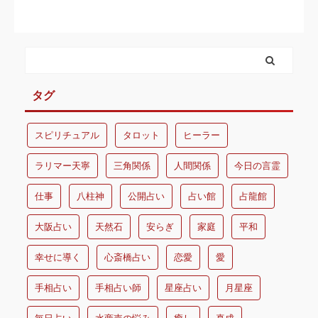
タグ
スピリチュアル
タロット
ヒーラー
ラリマー天寧
三角関係
人間関係
今日の言霊
仕事
八柱神
公開占い
占い館
占龍館
大阪占い
天然石
安らぎ
家庭
平和
幸せに導く
心斎橋占い
恋愛
愛
手相占い
手相占い師
星座占い
月星座
毎日占い
水商売の悩み
癒し
真成