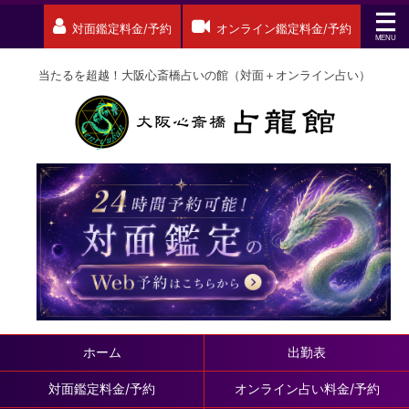
対面鑑定料金/予約
オンライン鑑定料金/予約
当たるを超越！大阪心斎橋占いの館（対面＋オンライン占い）
ホーム
出勤表
対面鑑定料金/予約
オンライン占い料金/予約