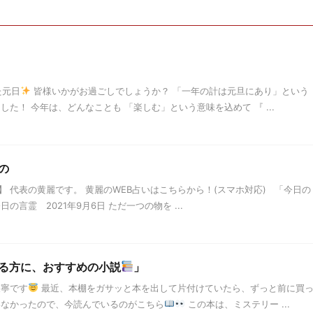
た元日
皆様いかがお過ごしでしょうか？ 「一年の計は元旦にあり」という
た！ 今年は、どんなことも 「楽しむ」という意味を込めて 『 ...
の
 代表の黄麗です。 黄麗のWEB占いはこちらから！(スマホ対応) 「今日の
言霊 2021年9月6日 ただ一つの物を ...
る方に、おすすめの小説
」
天寧です
最近、本棚をガサッと本を出して片付けていたら、ずっと前に買
いなかったので、今読んでいるのがこちら
この本は、ミステリー ...