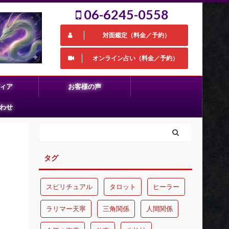
06-6245-0558
対面鑑定（料金／予約）
オンライン占い（料金／予約）
ィア
お客様の声
わせ
タグ
スピリチュアル
タロット
ヒーラー
ラリマー天寧
三角関係
人間関係