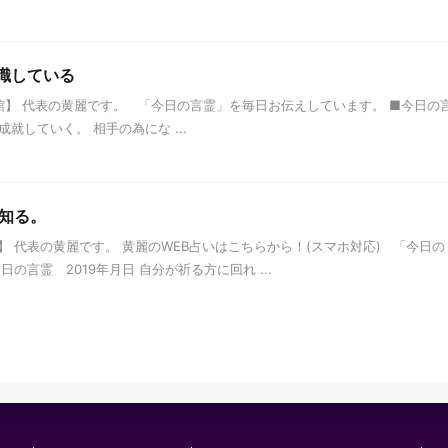
意識している
】 代表の黄麗です。 「今日の言霊」を毎日お伝えしています。 ■今日の
成就していく。 相手の為にな ...
を知る。
 代表の黄麗です。 黄麗のWEB占いはこちらから！(スマホ対応) 「今日の
の言霊 2019年月日 自分が祈る方に回れ ...