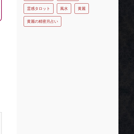
霊感タロット
風水
黄麗
黄麗の精密月占い