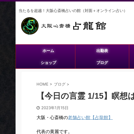
当たるを超越！大阪心斎橋占いの館（対面＋オンライン占い）
ホーム
出勤表
ショップ
ブログ
HOME
>
ブログ
>
【今日の言霊 1/15】瞑
2023年1月15日
大阪・心斎橋の
老舗占い館【占龍館】
代表の黄麗です。