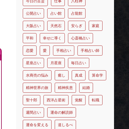
今日の言霊
仕事
八柱神
公開占い
占い館
占龍館
大阪占い
天然石
安らぎ
家庭
平和
幸せに導く
心斎橋占い
恋愛
愛
手相占い
手相占い師
星座占い
月星座
毎日占い
水商売の悩み
癒し
真成
算命学
精神世界の旅
精神疾患
結婚
聖十郎
西洋占星術
覚醒
転職
週間占い
運命の解読師
運命を変える
道しるべ