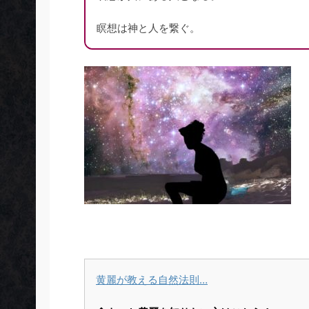
瞑想は神と人を繋ぐ。
黄麗が教える自然法則…