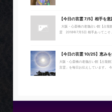
【今日の言霊 7/5】相手を
大阪・心斎橋の老舗占い館【占龍館
霊 2018年7月5日 相手あってこそ 
【今日の言霊 10/25】恵み
大阪・心斎橋の老舗占い館【占龍館】
言霊」を毎日お伝えしています。 今日