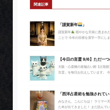
関連記事
「謹賀新年
」
謹賀新年
穏やかな天候に恵まれ
ことで 今年の目標を漢字一字にしまし
【今日の言霊 9/6】ただ一つ
大阪・心斎橋の老舗占い館【占龍館】
言霊」を毎日お伝えしています。 今日の
「西洋占星術を勉強されてい
みなさん、こんにちは！ ラリマー
た本が出てきました！ まだ読んで