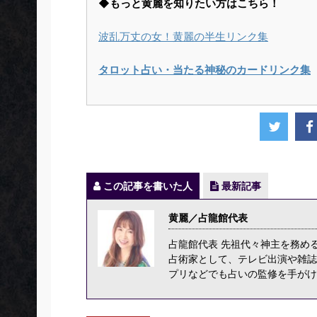
◆もっと黄麗を知りたい方はこちら！
波乱万丈の女！黄麗の半生リンク集
タロット占い・当たる神秘のカードリンク集
この記事を書いた人
最新記事
黄麗／占龍館代表
占龍館代表 先祖代々神主を務め
占術家として、テレビ出演や雑誌
プリなどでも占いの監修を手がけ