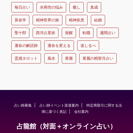
毎日占い
水商売の悩み
癒し
真成
算命学
精神世界の旅
精神疾患
結婚
聖十郎
西洋占星術
覚醒
転職
週間占い
運命の解読師
運命を変える
道しるべ
霊感タロット
風水
黄麗
黄麗の精密月占い
占い師募集
占い師イベント派遣案内
特定商取引に関する法
律に基づく表記
会社案内
占龍館（対面＋オンライン占い）