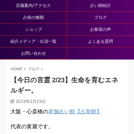
店舗案内/アクセス
占い師紹介
占術の種類
ブログ
ショップ
お客様の声
紹介メディア・出演一覧
よくある質問
お問い合わせ
HOME
>
ブログ
>
【今日の言霊 2/23】生命を育むエネ
ルギー。
2023年2月23日
大阪・心斎橋の
老舗占い館【占龍館】
代表の黄麗です。