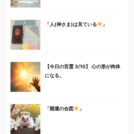
「人(神さま)は見ている
」
【今日の言霊 3/10】 心の形が肉体
になる。
「開運の合図
」