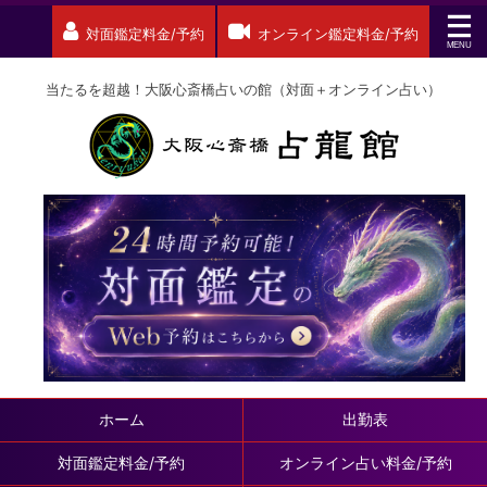
対面鑑定料金/予約
オンライン鑑定料金/予約
当たるを超越！大阪心斎橋占いの館（対面＋オンライン占い）
ホーム
出勤表
対面鑑定料金/予約
オンライン占い料金/予約