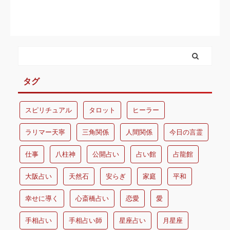
タグ
スピリチュアル
タロット
ヒーラー
ラリマー天寧
三角関係
人間関係
今日の言霊
仕事
八柱神
公開占い
占い館
占龍館
大阪占い
天然石
安らぎ
家庭
平和
幸せに導く
心斎橋占い
恋愛
愛
手相占い
手相占い師
星座占い
月星座