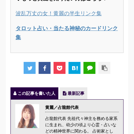
波乱万丈の女！黄麗の半生リンク集
タロット占い・当たる神秘のカードリンク
集
この記事を書いた人
最新記事
黄麗／占龍館代表
占龍館代表 先祖代々神主を務める家系
に生まれ、幼少の頃より心霊・占いな
どの精神世界に関わる。 占術家とし