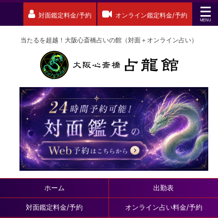
対面鑑定料金/予約
オンライン鑑定料金/予約
当たるを超越！大阪心斎橋占いの館（対面＋オンライン占い）
ホーム
出勤表
対面鑑定料金/予約
オンライン占い料金/予約