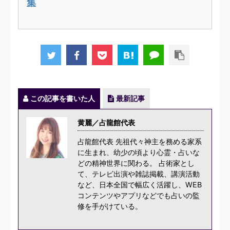
集
この記事を書いた人
最新記事
黄麗／占龍館代表
占龍館代表 先祖代々神主を務める家系
に生まれ、幼少の頃より心霊・占いな
どの精神世界に関わる。 占術家とし
て、テレビ出演や雑誌掲載、講演活動
など、日本全国で幅広く活躍し、WEB
コンテンツやアプリなどでも占いの監
修を手がけている。