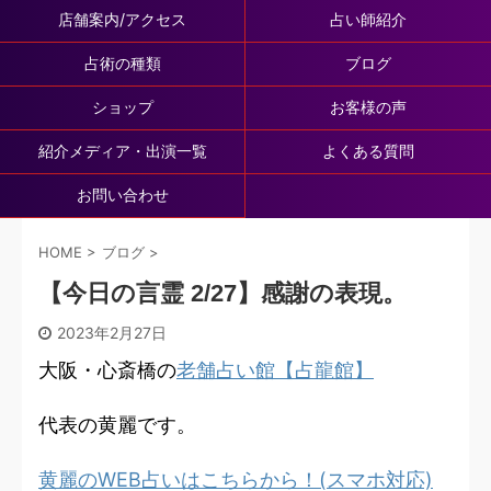
店舗案内/アクセス
占い師紹介
占術の種類
ブログ
ショップ
お客様の声
紹介メディア・出演一覧
よくある質問
お問い合わせ
HOME
>
ブログ
>
【今日の言霊 2/27】感謝の表現。
2023年2月27日
大阪・心斎橋の
老舗占い館【占龍館】
代表の黄麗です。
黄麗のWEB占いはこちらから！(スマホ対応)