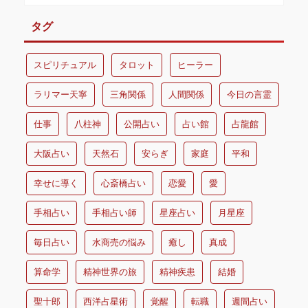
タグ
スピリチュアル
タロット
ヒーラー
ラリマー天寧
三角関係
人間関係
今日の言霊
仕事
八柱神
公開占い
占い館
占龍館
大阪占い
天然石
安らぎ
家庭
平和
幸せに導く
心斎橋占い
恋愛
愛
手相占い
手相占い師
星座占い
月星座
毎日占い
水商売の悩み
癒し
真成
算命学
精神世界の旅
精神疾患
結婚
聖十郎
西洋占星術
覚醒
転職
週間占い