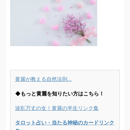
黄麗が教える自然法則…
◆もっと黄麗を知りたい方はこちら！
波乱万丈の女！黄麗の半生リンク集
タロット占い・当たる神秘のカードリンク