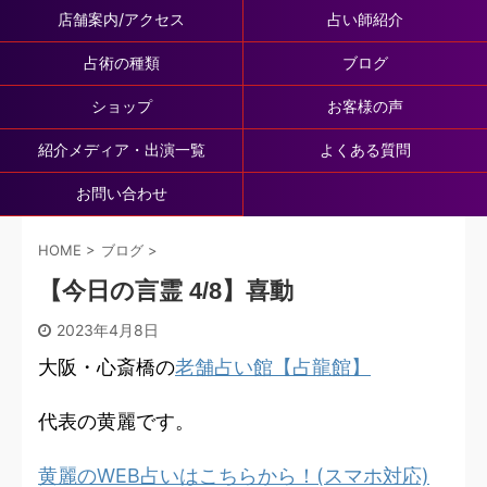
店舗案内/アクセス
占い師紹介
占術の種類
ブログ
ショップ
お客様の声
紹介メディア・出演一覧
よくある質問
お問い合わせ
HOME
>
ブログ
>
【今日の言霊 4/8】喜動
2023年4月8日
大阪・心斎橋の
老舗占い館【占龍館】
代表の黄麗です。
黄麗のWEB占いはこちらから！(スマホ対応)