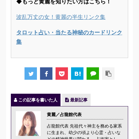
◆もっと黄麗を知りたい方はこちら！
波乱万丈の女！黄麗の半生リンク集
タロット占い・当たる神秘のカードリンク
集
この記事を書いた人
最新記事
黄麗／占龍館代表
占龍館代表 先祖代々神主を務める家系
に生まれ、幼少の頃より心霊・占いな
どの精神世界に関わる。 占術家とし