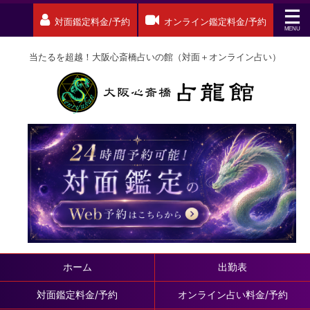
対面鑑定料金/予約
オンライン鑑定料金/予約
当たるを超越！大阪心斎橋占いの館（対面＋オンライン占い）
ホーム
出勤表
対面鑑定料金/予約
オンライン占い料金/予約