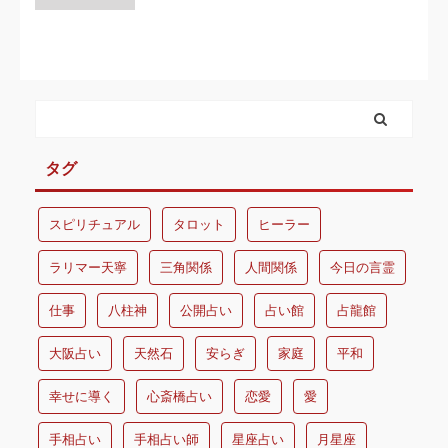
タグ
スピリチュアル
タロット
ヒーラー
ラリマー天寧
三角関係
人間関係
今日の言霊
仕事
八柱神
公開占い
占い館
占龍館
大阪占い
天然石
安らぎ
家庭
平和
幸せに導く
心斎橋占い
恋愛
愛
手相占い
手相占い師
星座占い
月星座