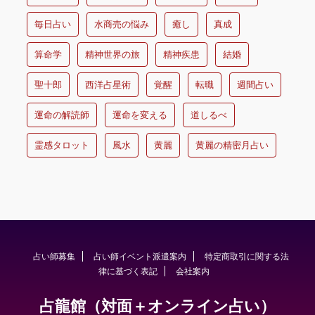
毎日占い
水商売の悩み
癒し
真成
算命学
精神世界の旅
精神疾患
結婚
聖十郎
西洋占星術
覚醒
転職
週間占い
運命の解読師
運命を変える
道しるべ
霊感タロット
風水
黄麗
黄麗の精密月占い
占い師募集
占い師イベント派遣案内
特定商取引に関する法
律に基づく表記
会社案内
占龍館（対面＋オンライン占い）