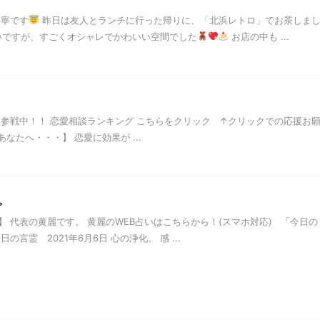
天寧です
昨日は友人とランチに行った帰りに、「北浜レトロ」でお茶しま
いですが、すごくオシャレでかわいい空間でした
お店の中も ...
」参戦中！！ 恋愛相談ランキング こちらをクリック ↑クリックでの応援お
なたへ・・・】 恋愛に効果が ...
。
 代表の黄麗です。 黄麗のWEB占いはこちらから！(スマホ対応) 「今日の
言霊 2021年6月6日 心の浄化。 感 ...