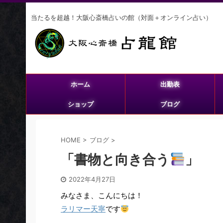
当たるを超越！大阪心斎橋占いの館（対面＋オンライン占い）
ホーム
出勤表
ショップ
ブログ
HOME
>
ブログ
>
「書物と向き合う
」
2022年4月27日
みなさま、こんにちは！
ラリマー天寧
です