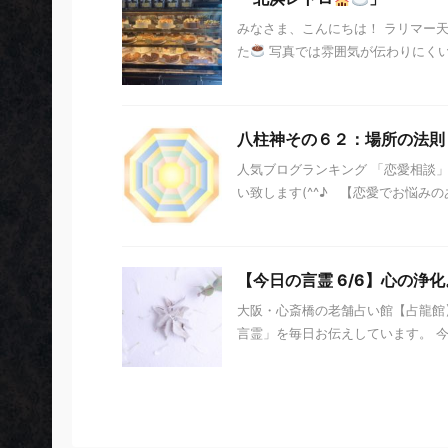
みなさま、こんにちは！ ラリマー
た
写真では雰囲気が伝わりにく
八柱神その６２：場所の法則
人気ブログランキング 「恋愛相談
い致します(^^♪ 【恋愛でお悩みのあ
【今日の言霊 6/6】心の浄化
大阪・心斎橋の老舗占い館【占龍館】
言霊」を毎日お伝えしています。 今日の