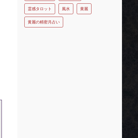
霊感タロット
風水
黄麗
黄麗の精密月占い