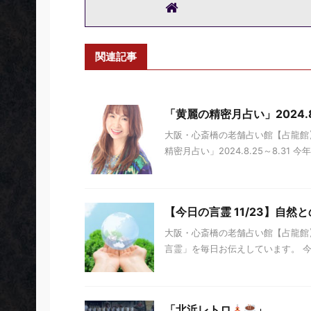
関連記事
「黄麗の精密月占い」2024.8.
大阪・心斎橋の老舗占い館【占龍館】
精密月占い」2024.8.25～8.31
【今日の言霊 11/23】自然
大阪・心斎橋の老舗占い館【占龍館】
言霊」を毎日お伝えしています。 今日の
「北浜レトロ
」