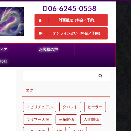
06-6245-0558
対面鑑定（料金／予約）
オンライン占い（料金／予約）
ィア
お客様の声
わせ
タグ
スピリチュアル
タロット
ヒーラー
ラリマー天寧
三角関係
人間関係