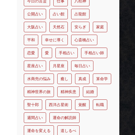
今日の言霊
仕事
八柱神
公開占い
占い館
占龍館
大阪占い
天然石
安らぎ
家庭
平和
幸せに導く
心斎橋占い
恋愛
愛
手相占い
手相占い師
星座占い
月星座
毎日占い
水商売の悩み
癒し
真成
算命学
精神世界の旅
精神疾患
結婚
聖十郎
西洋占星術
覚醒
転職
週間占い
運命の解読師
運命を変える
道しるべ