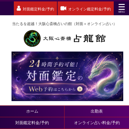
対面鑑定料金/予約
オンライン鑑定料金/予約
当たるを超越！大阪心斎橋占いの館（対面＋オンライン占い）
ホーム
出勤表
対面鑑定料金/予約
オンライン占い料金/予約