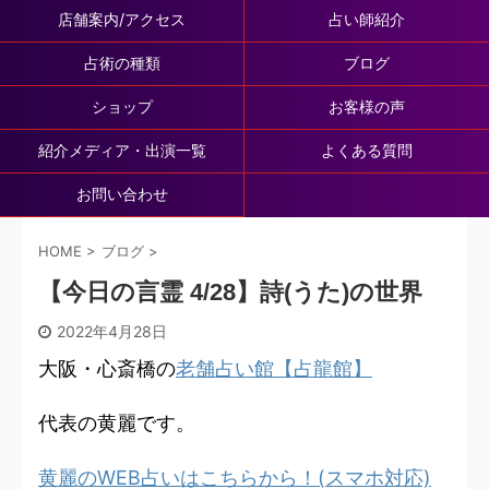
店舗案内/アクセス
占い師紹介
占術の種類
ブログ
ショップ
お客様の声
紹介メディア・出演一覧
よくある質問
お問い合わせ
HOME
>
ブログ
>
【今日の言霊 4/28】詩(うた)の世界
2022年4月28日
大阪・心斎橋の
老舗占い館【占龍館】
代表の黄麗です。
黄麗のWEB占いはこちらから！(スマホ対応)