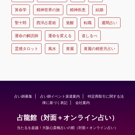
算命学
精神世界の旅
精神疾患
結婚
聖十郎
西洋占星術
覚醒
転職
週間占い
運命の解読師
運命を変える
道しるべ
霊感タロット
風水
黄麗
黄麗の精密月占い
占い師募集
占い師イベント派遣案内
特定商取引に関する法
律に基づく表記
会社案内
占龍館（対面＋オンライン占い）
当たるを超越！大阪心斎橋占いの館（対面＋オンライン占い）