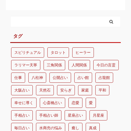
タグ
スピリチュアル
タロット
ヒーラー
ラリマー天寧
三角関係
人間関係
今日の言霊
仕事
八柱神
公開占い
占い館
占龍館
大阪占い
天然石
安らぎ
家庭
平和
幸せに導く
心斎橋占い
恋愛
愛
手相占い
手相占い師
星座占い
月星座
毎日占い
水商売の悩み
癒し
真成