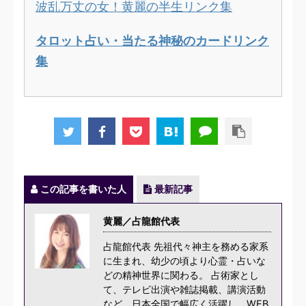
波乱万丈の女！黄麗の半生リンク集
タロット占い・当たる神秘のカードリンク
集
この記事を書いた人
最新記事
黄麗／占龍館代表
占龍館代表 先祖代々神主を務める家系
に生まれ、幼少の頃より心霊・占いな
どの精神世界に関わる。 占術家とし
て、テレビ出演や雑誌掲載、講演活動
など、日本全国で幅広く活躍し、WEB