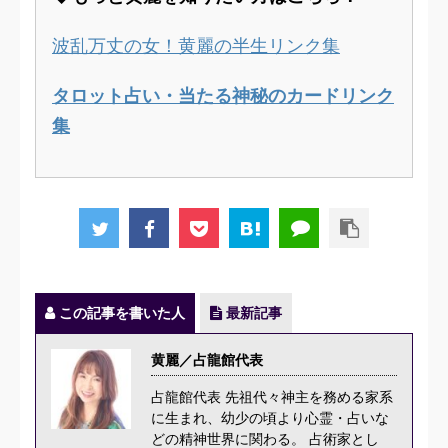
波乱万丈の女！黄麗の半生リンク集
タロット占い・当たる神秘のカードリンク
集
この記事を書いた人
最新記事
黄麗／占龍館代表
占龍館代表 先祖代々神主を務める家系
に生まれ、幼少の頃より心霊・占いな
どの精神世界に関わる。 占術家とし