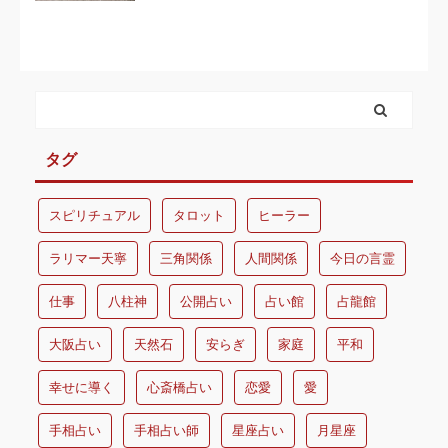
タグ
スピリチュアル
タロット
ヒーラー
ラリマー天寧
三角関係
人間関係
今日の言霊
仕事
八柱神
公開占い
占い館
占龍館
大阪占い
天然石
安らぎ
家庭
平和
幸せに導く
心斎橋占い
恋愛
愛
手相占い
手相占い師
星座占い
月星座