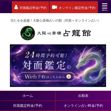
対面鑑定料金/予約
オンライン鑑定料金/予約
当たるを超越！大阪心斎橋占いの館（対面＋オンライン占い）
ホーム
出勤表
対面鑑定料金/予約
オンライン占い料金/予約