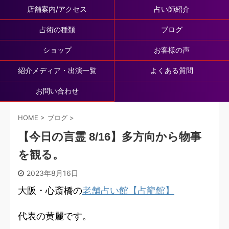
店舗案内/アクセス
占い師紹介
占術の種類
ブログ
ショップ
お客様の声
紹介メディア・出演一覧
よくある質問
お問い合わせ
HOME
>
ブログ
>
【今日の言霊 8/16】多方向から物事
を観る。
2023年8月16日
大阪・心斎橋の
老舗占い館【占龍館】
代表の黄麗です。