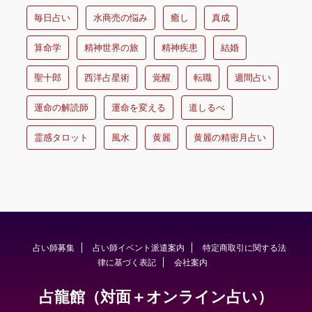
毎日占い
水商売の悩み
癒し
真成
算命学
精神世界の旅
精神疾患
結婚
聖十郎
西洋占星術
覚醒
転職
週間占い
運命の解読師
運命を変える
道しるべ
霊感タロット
風水
黄麗
黄麗の精密月占い
占い師募集
占い師イベント派遣案内
特定商取引に関する法
律に基づく表記
会社案内
占龍館（対面＋オンライン占い）