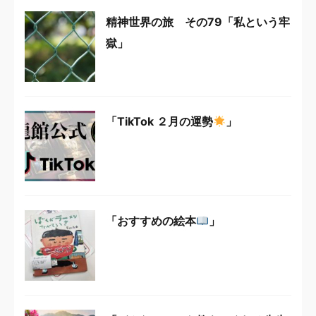
精神世界の旅 その79「私という牢
獄」
「TikTok ２月の運勢
」
「おすすめの絵本
」