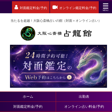
対面鑑定料金/予約
オンライン鑑定料金/予約
当たるを超越！大阪心斎橋占いの館（対面＋オンライン占い）
ホーム
出勤表
対面鑑定料金/予約
オンライン占い料金/予約