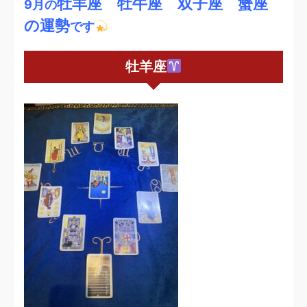
牡羊座 牡牛座 双子座 蟹座
9月の
の運勢
です
牡羊座