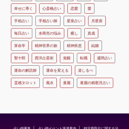
幸せに導く
心斎橋占い
恋愛
愛
手相占い
手相占い師
星座占い
月星座
毎日占い
水商売の悩み
癒し
真成
算命学
精神世界の旅
精神疾患
結婚
聖十郎
西洋占星術
覚醒
転職
週間占い
運命の解読師
運命を変える
道しるべ
霊感タロット
風水
黄麗
黄麗の精密月占い
占い師募集
占い師イベント派遣案内
特定商取引に関する法