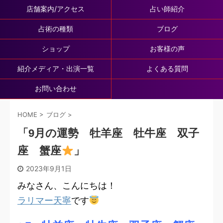
店舗案内/アクセス
占い師紹介
占術の種類
ブログ
ショップ
お客様の声
紹介メディア・出演一覧
よくある質問
お問い合わせ
HOME
>
ブログ
>
「9月の運勢 牡羊座 牡牛座 双子
座 蟹座
」
2023年9月1日
みなさん、こんにちは！
ラリマー天寧
です