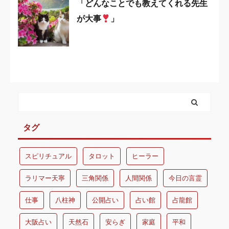
「どんなことでも教えてくれる先生
が大事
」
タグ
スピリチュアル
タロット
ヒーラー
ラリマー天寧
三角関係
人間関係
今日の言霊
仕事
八柱神
公開占い
占い館
占龍館
大阪占い
天然石
安らぎ
家庭
平和