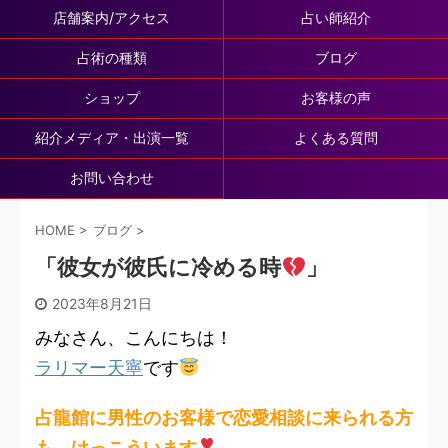
店舗案内/アクセス
占い師紹介
占術の種類
ブログ
ショップ
お客様の声
紹介メディア・出演一覧
よくある質問
お問い合わせ
HOME
>
ブログ
>
「彼女が彼氏に冷める時
」
2023年8月21日
みなさん、こんにちは！
ラリマー天寧
です
占龍館に男性のお客様で恋愛相談に来られる方
も、けっこういます