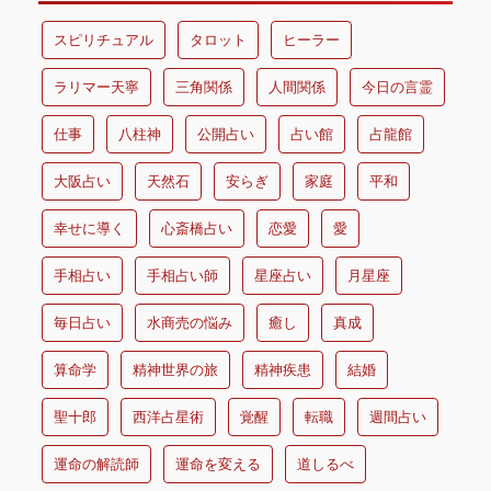
スピリチュアル
タロット
ヒーラー
ラリマー天寧
三角関係
人間関係
今日の言霊
仕事
八柱神
公開占い
占い館
占龍館
大阪占い
天然石
安らぎ
家庭
平和
幸せに導く
心斎橋占い
恋愛
愛
手相占い
手相占い師
星座占い
月星座
毎日占い
水商売の悩み
癒し
真成
算命学
精神世界の旅
精神疾患
結婚
聖十郎
西洋占星術
覚醒
転職
週間占い
運命の解読師
運命を変える
道しるべ