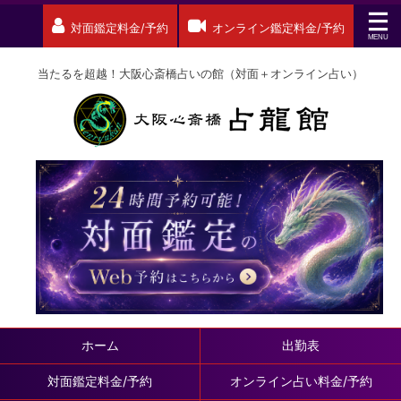
対面鑑定料金/予約
オンライン鑑定料金/予約
当たるを超越！大阪心斎橋占いの館（対面＋オンライン占い）
ホーム
出勤表
対面鑑定料金/予約
オンライン占い料金/予約