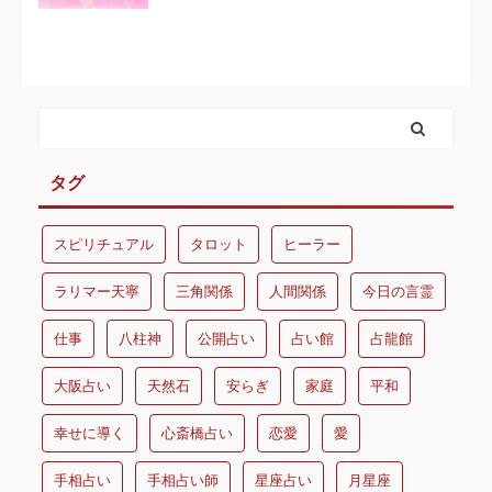
タグ
スピリチュアル
タロット
ヒーラー
ラリマー天寧
三角関係
人間関係
今日の言霊
仕事
八柱神
公開占い
占い館
占龍館
大阪占い
天然石
安らぎ
家庭
平和
幸せに導く
心斎橋占い
恋愛
愛
手相占い
手相占い師
星座占い
月星座