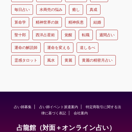
毎日占い
水商売の悩み
癒し
真成
算命学
精神世界の旅
精神疾患
結婚
聖十郎
西洋占星術
覚醒
転職
週間占い
運命の解読師
運命を変える
道しるべ
霊感タロット
風水
黄麗
黄麗の精密月占い
占い師募集
占い師イベント派遣案内
特定商取引に関する法
律に基づく表記
会社案内
占龍館（対面＋オンライン占い）