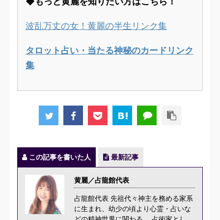
◆もっと黄麗を知りたい方はこちら！
波乱万丈の女！黄麗の半生リンク集
タロット占い・当たる神秘のカードリンク
集
この記事を書いた人
最新記事
黄麗／占龍館代表
占龍館代表 先祖代々神主を務める家系
に生まれ、幼少の頃より心霊・占いな
どの精神世界に関わる。 占術家とし