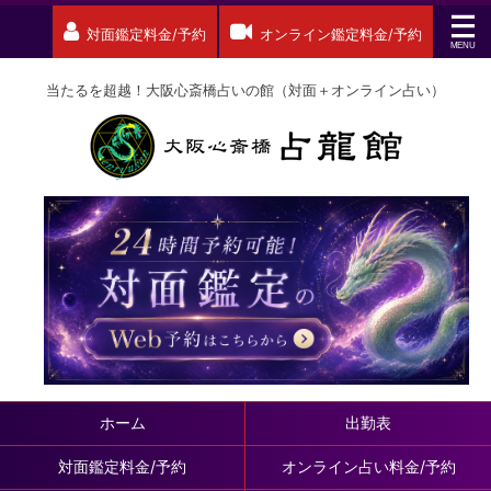
対面鑑定料金/予約
オンライン鑑定料金/予約
当たるを超越！大阪心斎橋占いの館（対面＋オンライン占い）
ホーム
出勤表
対面鑑定料金/予約
オンライン占い料金/予約