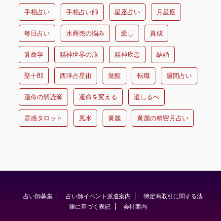
手相占い
手相占い師
星座占い
月星座
毎日占い
水商売の悩み
癒し
真成
算命学
精神世界の旅
精神疾患
結婚
聖十郎
西洋占星術
覚醒
転職
週間占い
運命の解読師
運命を変える
道しるべ
霊感タロット
風水
黄麗
黄麗の精密月占い
占い師募集
占い師イベント派遣案内
特定商取引に関する法
律に基づく表記
会社案内