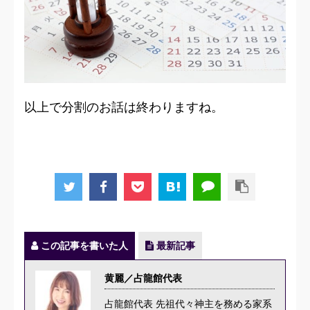
以上で分割のお話は終わりますね。
この記事を書いた人
最新記事
黄麗／占龍館代表
占龍館代表 先祖代々神主を務める家系