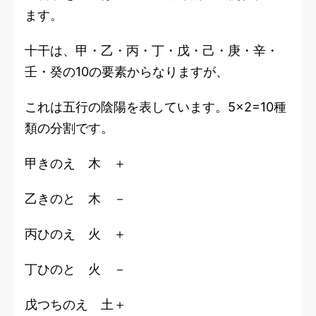
ます。
十干は、
甲・乙・丙・丁・戊・己・庚・辛・
壬・癸
の10の要素からなりますが、
これは五行の陰陽を表しています。5×2=10種
類の分割です。
甲きのえ 木 ＋
乙きのと 木 －
丙ひのえ 火 ＋
丁ひのと 火 －
戊つちのえ 土＋