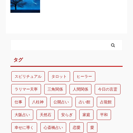
タグ
スピリチュアル
タロット
ヒーラー
ラリマー天寧
三角関係
人間関係
今日の言霊
仕事
八柱神
公開占い
占い館
占龍館
大阪占い
天然石
安らぎ
家庭
平和
幸せに導く
心斎橋占い
恋愛
愛