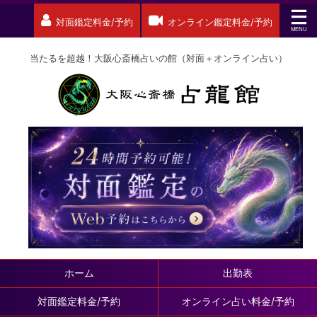
対面鑑定料金/予約
オンライン鑑定料金/予約
当たるを超越！大阪心斎橋占いの館（対面＋オンライン占い）
ホーム
出勤表
対面鑑定料金/予約
オンライン占い料金/予約