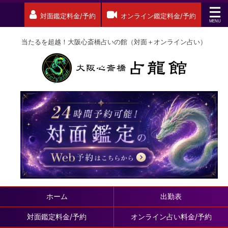
対面鑑定料金/予約
オンライン鑑定料金/予約
当たるを超越！大阪心斎橋占いの館（対面＋オンライン占い）
ホーム
出勤表
対面鑑定料金/予約
オンライン占い料金/予約