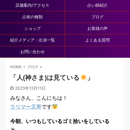
店舗案内/アクセス
占い師紹介
占術の種類
ブログ
ショップ
お客様の声
紹介メディア・出演一覧
よくある質問
お問い合わせ
HOME
>
ブログ
>
「人(神さま)は見ている
」
2023年12月11日
みなさん、こんにちは！
ラリマー天寧
です
今朝、いつもしているゴミ拾いをしている
と、、、