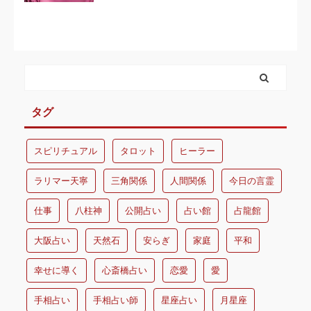
タグ
スピリチュアル
タロット
ヒーラー
ラリマー天寧
三角関係
人間関係
今日の言霊
仕事
八柱神
公開占い
占い館
占龍館
大阪占い
天然石
安らぎ
家庭
平和
幸せに導く
心斎橋占い
恋愛
愛
手相占い
手相占い師
星座占い
月星座