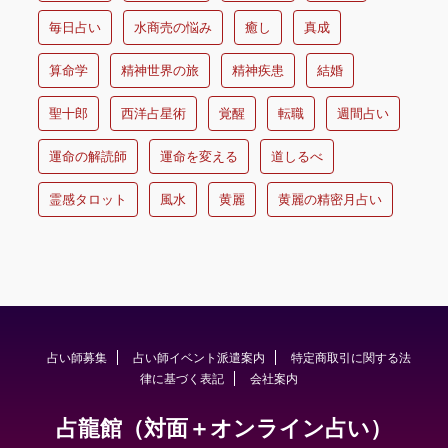
毎日占い
水商売の悩み
癒し
真成
算命学
精神世界の旅
精神疾患
結婚
聖十郎
西洋占星術
覚醒
転職
週間占い
運命の解読師
運命を変える
道しるべ
霊感タロット
風水
黄麗
黄麗の精密月占い
占い師募集
占い師イベント派遣案内
特定商取引に関する法
律に基づく表記
会社案内
占龍館（対面＋オンライン占い）