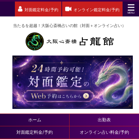
対面鑑定料金/予約
オンライン鑑定料金/予約
当たるを超越！大阪心斎橋占いの館（対面＋オンライン占い）
ホーム
出勤表
対面鑑定料金/予約
オンライン占い料金/予約