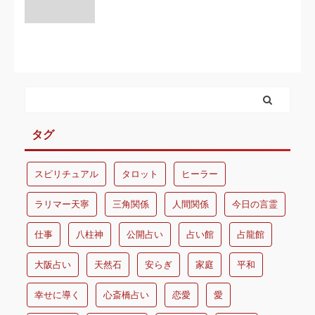
タグ
スピリチュアル
タロット
ヒーラー
ラリマー天寧
三角関係
人間関係
今日の言霊
仕事
八柱神
公開占い
占い館
占龍館
大阪占い
天然石
安らぎ
家庭
平和
幸せに導く
心斎橋占い
恋愛
愛