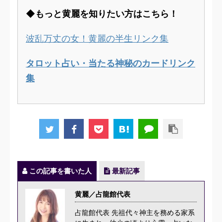
◆もっと黄麗を知りたい方はこちら！
波乱万丈の女！黄麗の半生リンク集
タロット占い・当たる神秘のカードリンク
集
この記事を書いた人
最新記事
黄麗／占龍館代表
占龍館代表 先祖代々神主を務める家系