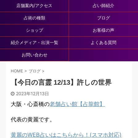
店舗案内/アクセス
占い師紹介
占術の種類
ブログ
ショップ
お客様の声
紹介メディア・出演一覧
よくある質問
お問い合わせ
HOME
>
ブログ
>
【今日の言霊 12/13】許しの世界
2023年12月13日
大阪・心斎橋の
老舗占い館【占龍館】
代表の黄麗です。
黄麗のWEB占いはこちらから！(スマホ対応)