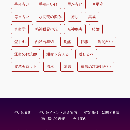
手相占い
手相占い師
星座占い
月星座
毎日占い
水商売の悩み
癒し
真成
算命学
精神世界の旅
精神疾患
結婚
聖十郎
西洋占星術
覚醒
転職
週間占い
運命の解読師
運命を変える
道しるべ
霊感タロット
風水
黄麗
黄麗の精密月占い
占い師募集
占い師イベント派遣案内
特定商取引に関する法
律に基づく表記
会社案内