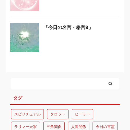
「今日の名言・格言9」
タグ
スピリチュアル
タロット
ヒーラー
ラリマー天寧
三角関係
人間関係
今日の言霊