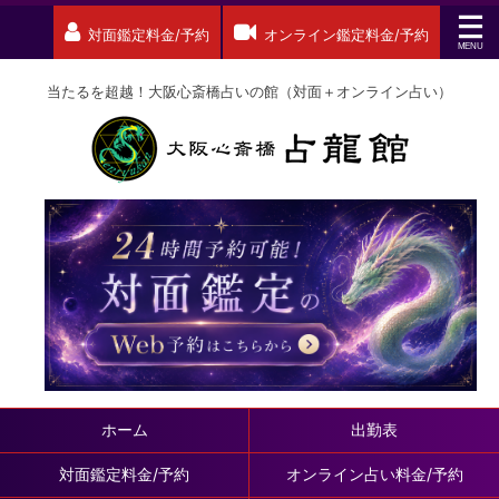
対面鑑定料金/予約
オンライン鑑定料金/予約
当たるを超越！大阪心斎橋占いの館（対面＋オンライン占い）
ホーム
出勤表
対面鑑定料金/予約
オンライン占い料金/予約