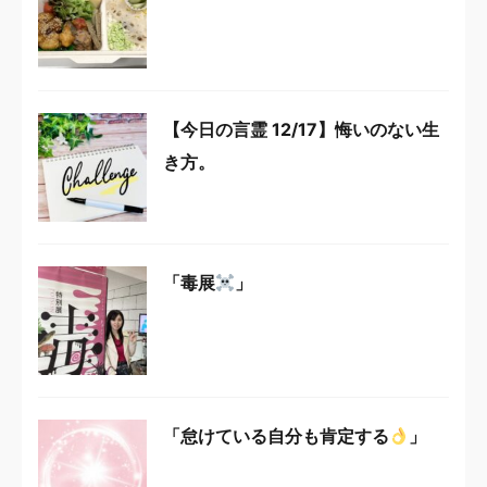
【今日の言霊 12/17】悔いのない生
き方。
「毒展
」
「怠けている自分も肯定する
」