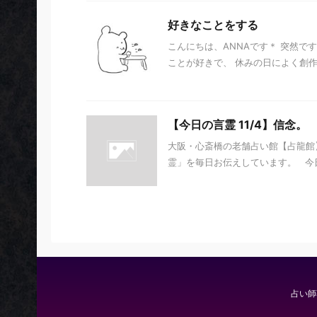
好きなことをする
こんにちは、ANNAです＊ 突然で
ことが好きで、 休みの日によく創作
【今日の言霊 11/4】信念。
大阪・心斎橋の老舗占い館【占龍館】
霊」を毎日お伝えしています。 今日の言
占い師