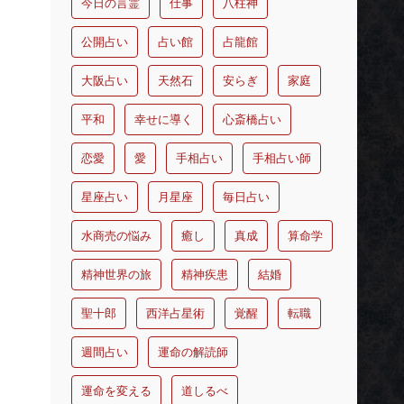
今日の言霊
仕事
八柱神
公開占い
占い館
占龍館
大阪占い
天然石
安らぎ
家庭
平和
幸せに導く
心斎橋占い
恋愛
愛
手相占い
手相占い師
星座占い
月星座
毎日占い
水商売の悩み
癒し
真成
算命学
精神世界の旅
精神疾患
結婚
聖十郎
西洋占星術
覚醒
転職
週間占い
運命の解読師
運命を変える
道しるべ