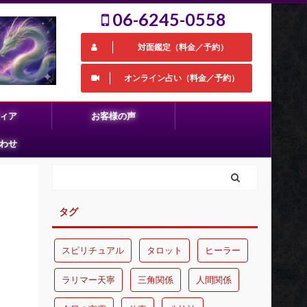
06-6245-0558
対面鑑定（料金／予約）
オンライン占い（料金／予約）
ィア
お客様の声
わせ
タグ
スピリチュアル
タロット
ヒーラー
ラリマー天寧
三角関係
人間関係