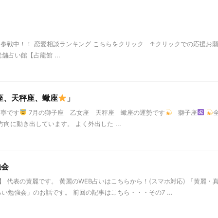
」参戦中！！ 恋愛相談ランキング こちらをクリック ↑クリックでの応援お
舗占い館【占龍館 ...
座、天秤座、蠍座
」
天寧です
7月の獅子座 乙女座 天秤座 蠍座の運勢です
獅子座
向に動き出しています。 よく外出した ...
強会
 代表の黄麗です。 黄麗のWEB占いはこちらから！(スマホ対応) 『黄麗・
い勉強会」のお話です。 前回の記事はこちら・・・その7 ...