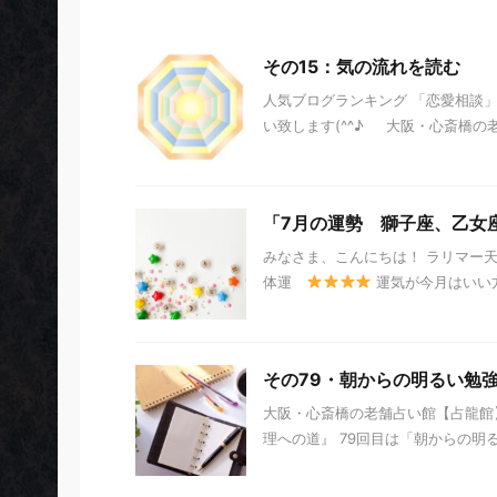
その15：気の流れを読む
人気ブログランキング 「恋愛相談
い致します(^^♪ 大阪・心斎橋の老
「7月の運勢 獅子座、乙女
みなさま、こんにちは！ ラリマー
体運
運気が今月はいい方
その79・朝からの明るい勉
大阪・心斎橋の老舗占い館【占龍館】
理への道』 79回目は「朝からの明る