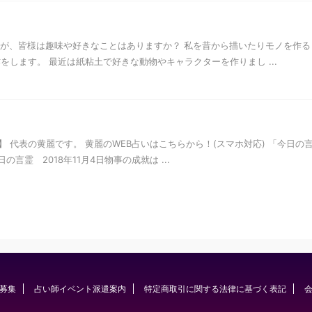
すが、皆様は趣味や好きなことはありますか？ 私を昔から描いたりモノを作る
をします。 最近は紙粘土で好きな動物やキャラクターを作りまし ...
 代表の黄麗です。 黄麗のWEB占いはこちらから！(スマホ対応) 「今日の
霊 2018年11月4日物事の成就は ...
募集
占い師イベント派遣案内
特定商取引に関する法律に基づく表記