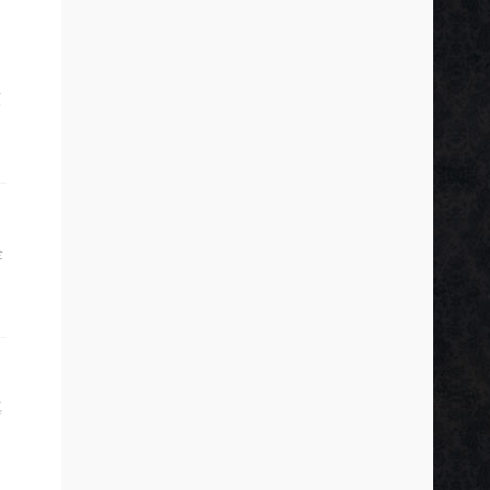
願
全
真