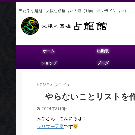
当たるを超越！大阪心斎橋占いの館（対面＋オンライン占い）
ホーム
出勤表
ショップ
ブログ
HOME
>
ブログ
>
「やらないことリストを
2024年3月6日
みなさん、こんにちは！
ラリマー天寧
です