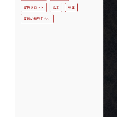
霊感タロット
風水
黄麗
黄麗の精密月占い