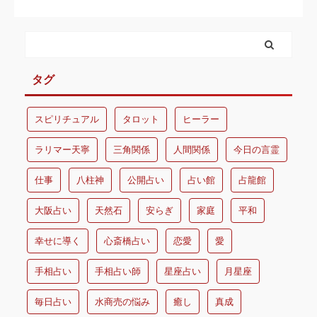
タグ
スピリチュアル
タロット
ヒーラー
ラリマー天寧
三角関係
人間関係
今日の言霊
仕事
八柱神
公開占い
占い館
占龍館
大阪占い
天然石
安らぎ
家庭
平和
幸せに導く
心斎橋占い
恋愛
愛
手相占い
手相占い師
星座占い
月星座
毎日占い
水商売の悩み
癒し
真成