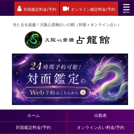
対面鑑定料金/予約
オンライン鑑定料金/予約
当たるを超越！大阪心斎橋占いの館（対面＋オンライン占い）
ホーム
出勤表
対面鑑定料金/予約
オンライン占い料金/予約