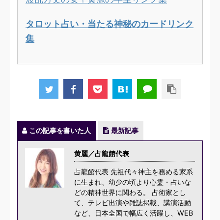
タロット占い・当たる神秘のカードリンク
集
この記事を書いた人
最新記事
黄麗／占龍館代表
占龍館代表 先祖代々神主を務める家系
に生まれ、幼少の頃より心霊・占いな
どの精神世界に関わる。 占術家とし
て、テレビ出演や雑誌掲載、講演活動
など、日本全国で幅広く活躍し、WEB