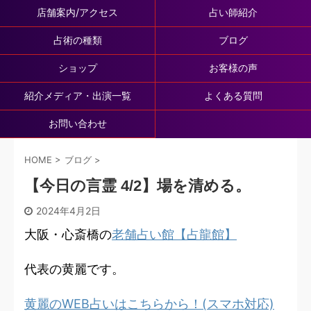
店舗案内/アクセス
占い師紹介
占術の種類
ブログ
ショップ
お客様の声
紹介メディア・出演一覧
よくある質問
お問い合わせ
HOME
>
ブログ
>
【今日の言霊 4/2】場を清める。
2024年4月2日
大阪・心斎橋の
老舗占い館【占龍館】
代表の黄麗です。
黄麗のWEB占いはこちらから！(スマホ対応)