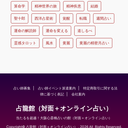
算命学
精神世界の旅
精神疾患
結婚
聖十郎
西洋占星術
覚醒
転職
週間占い
運命の解読師
運命を変える
道しるべ
霊感タロット
風水
黄麗
黄麗の精密月占い
占い師募集
占い師イベント派遣案内
特定商取引に関する法
律に基づく表記
会社案内
占龍館（対面＋オンライン占い）
当たるを超越！大阪心斎橋占いの館（対面＋オンライン占い）
Copyright© 占龍館（対面＋オンライン占い） , 2026 All Rights Reserved.