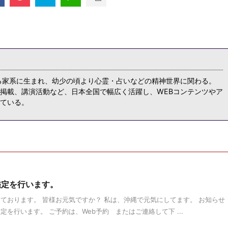
る家系に生まれ、幼少の頃より心霊・占いなどの精神世界に関わる。
掲載、講演活動など、日本全国で幅広く活躍し、WEBコンテンツやア
ている。
鑑定を行います。
ております。 皆様お元気ですか？ 私は、沖縄で元気にしてます。 お知らせ
鑑定を行います。 ご予約は、Web予約 またはご連絡して下 ...