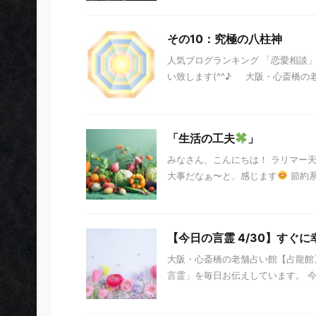
その10：究極の八柱神
人気ブログランキング 「恋愛相談
い致します(^^♪ 大阪・心斎橋の老
「生活の工夫
」
みなさん、こんにちは！ ラリマー
大事だなぁ〜と、感じます
節約系
【今日の言霊 4/30】すぐ
大阪・心斎橋の老舗占い館【占龍館】
言霊」を毎日お伝えしています。 今日の