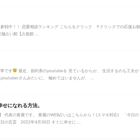
」参戦中！！ 恋愛相談ランキング こちらをクリック ↑クリックでの応援お
舗占い館【占龍館 ...
天寧です
最近、節約系のyoutubeを 見ているからか、 生活するのも工夫が
youtuberさんみたいに、 極めてはいませんが、 ...
に幸せになれる方法。
 代表の黄麗です。 黄麗のWEB占いはこちらから！(スマホ対応) 「今日の
言霊 2022年4月30日 すぐに幸せに ...