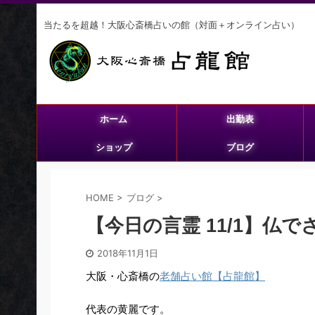
当たるを超越！大阪心斎橋占いの館（対面＋オンライン占い）
ホーム
出勤表
ショップ
ブログ
HOME
>
ブログ
>
【今日の言霊 11/1】仏で
2018年11月1日
大阪・心斎橋の
老舗占い館【占龍館】
代表の黄麗です。