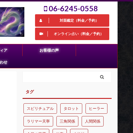
06-6245-0558
対面鑑定（料金／予約）
オンライン占い（料金／予約）
ィア
お客様の声
わせ
タグ
スピリチュアル
タロット
ヒーラー
ラリマー天寧
三角関係
人間関係