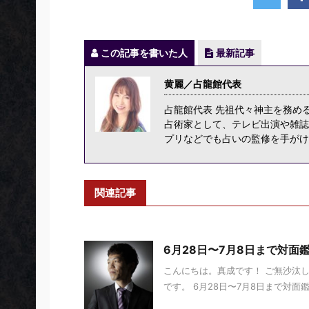
この記事を書いた人
最新記事
黄麗／占龍館代表
占龍館代表 先祖代々神主を務め
占術家として、テレビ出演や雑誌
プリなどでも占いの監修を手がけ
関連記事
6月28日〜7月8日まで対面
こんにちは。真成です！ ご無沙汰し
です。 6月28日〜7月8日まで対面