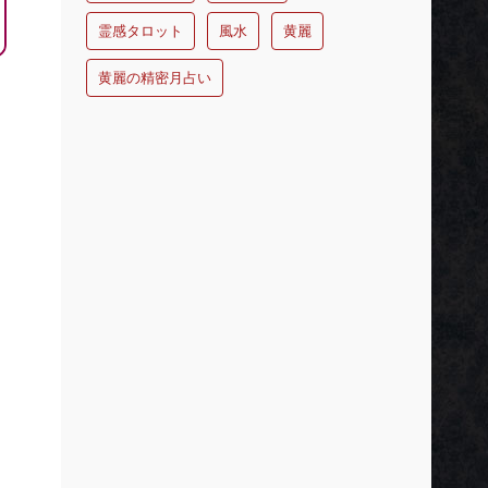
霊感タロット
風水
黄麗
黄麗の精密月占い