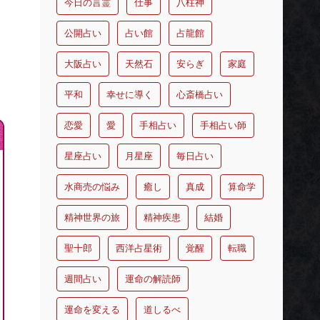
今日の言霊
仕事
八柱神
公開占い
占い館
占龍館
大阪占い
天然石
安らぎ
家庭
平和
幸せに導く
心斎橋占い
恋愛
愛
手相占い
手相占い師
星座占い
月星座
毎日占い
水商売の悩み
癒し
真成
算命学
精神世界の旅
精神疾患
結婚
聖十郎
西洋占星術
覚醒
転職
週間占い
運命の解読師
運命を変える
道しるべ