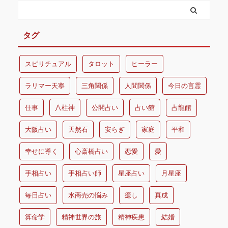
タグ
スピリチュアル
タロット
ヒーラー
ラリマー天寧
三角関係
人間関係
今日の言霊
仕事
八柱神
公開占い
占い館
占龍館
大阪占い
天然石
安らぎ
家庭
平和
幸せに導く
心斎橋占い
恋愛
愛
手相占い
手相占い師
星座占い
月星座
毎日占い
水商売の悩み
癒し
真成
算命学
精神世界の旅
精神疾患
結婚