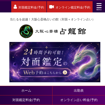
対面鑑定料金/予約
オンライン鑑定料金/予約
当たるを超越！大阪心斎橋占いの館（対面＋オンライン占い）
ホーム
出勤表
対面鑑定料金/予約
オンライン占い料金/予約