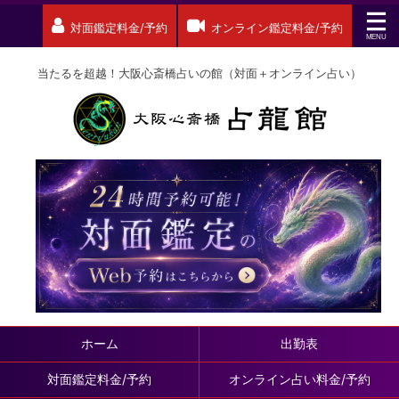
対面鑑定料金/予約
オンライン鑑定料金/予約
当たるを超越！大阪心斎橋占いの館（対面＋オンライン占い）
ホーム
出勤表
対面鑑定料金/予約
オンライン占い料金/予約