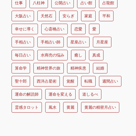
仕事
八柱神
公開占い
占い館
占龍館
大阪占い
天然石
安らぎ
家庭
平和
幸せに導く
心斎橋占い
恋愛
愛
手相占い
手相占い師
星座占い
月星座
毎日占い
水商売の悩み
癒し
真成
算命学
精神世界の旅
精神疾患
結婚
聖十郎
西洋占星術
覚醒
転職
週間占い
運命の解読師
運命を変える
道しるべ
霊感タロット
風水
黄麗
黄麗の精密月占い