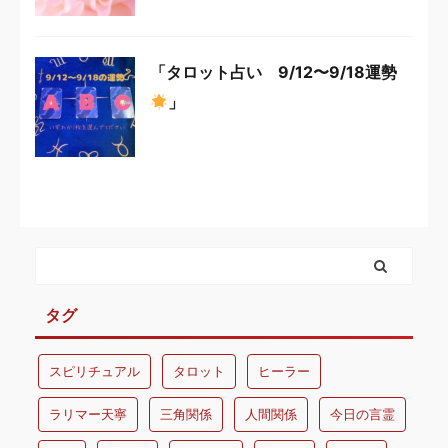
「タロット占い 9/12〜9/18運勢
」
タグ
スピリチュアル
タロット
ヒーラー
ラリマー天寧
三角関係
人間関係
今日の言霊