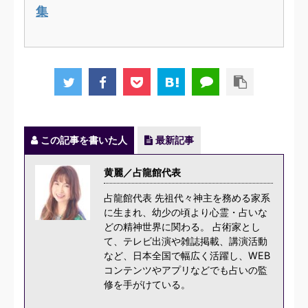
集
この記事を書いた人
最新記事
黄麗／占龍館代表
占龍館代表 先祖代々神主を務める家系
に生まれ、幼少の頃より心霊・占いな
どの精神世界に関わる。 占術家とし
て、テレビ出演や雑誌掲載、講演活動
など、日本全国で幅広く活躍し、WEB
コンテンツやアプリなどでも占いの監
修を手がけている。