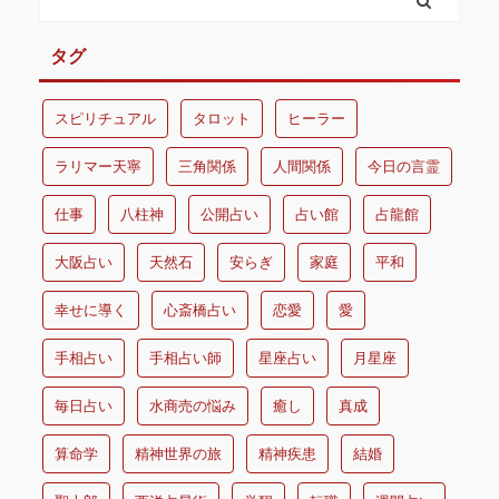
タグ
スピリチュアル
タロット
ヒーラー
ラリマー天寧
三角関係
人間関係
今日の言霊
仕事
八柱神
公開占い
占い館
占龍館
大阪占い
天然石
安らぎ
家庭
平和
幸せに導く
心斎橋占い
恋愛
愛
手相占い
手相占い師
星座占い
月星座
毎日占い
水商売の悩み
癒し
真成
算命学
精神世界の旅
精神疾患
結婚