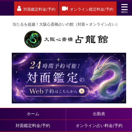
対面鑑定料金/予約
オンライン鑑定料金/予約
当たるを超越！大阪心斎橋占いの館（対面＋オンライン占い）
ホーム
出勤表
対面鑑定料金/予約
オンライン占い料金/予約