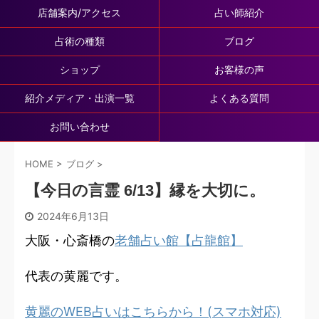
店舗案内/アクセス
占い師紹介
占術の種類
ブログ
ショップ
お客様の声
紹介メディア・出演一覧
よくある質問
お問い合わせ
HOME
>
ブログ
>
【今日の言霊 6/13】縁を大切に。
2024年6月13日
大阪・心斎橋の
老舗占い館【占龍館】
代表の黄麗です。
黄麗のWEB占いはこちらから！(スマホ対応)