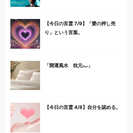
【今日の言霊 7/9】「愛の押し売
り」という言葉。
「開運風水 枕元
」
【今日の言霊 4/8】自分を認める。