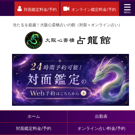
対面鑑定料金/予約
オンライン鑑定料金/予約
当たるを超越！大阪心斎橋占いの館（対面＋オンライン占い）
ホーム
出勤表
対面鑑定料金/予約
オンライン占い料金/予約