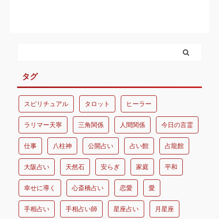
タグ
スピリチュアル
タロット
ヒーラー
ラリマー天寧
三角関係
人間関係
今日の言霊
仕事
八柱神
公開占い
占い館
占龍館
大阪占い
天然石
安らぎ
家庭
平和
幸せに導く
心斎橋占い
恋愛
愛
手相占い
手相占い師
星座占い
月星座