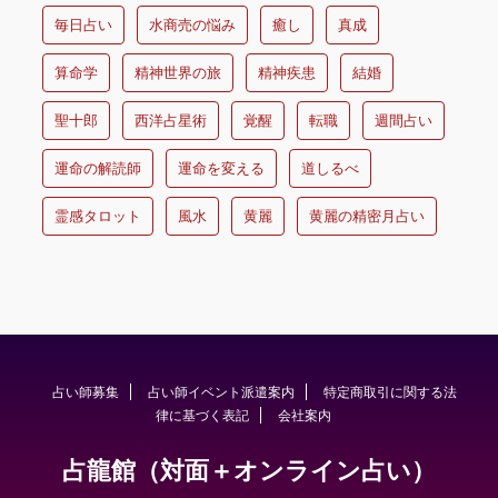
毎日占い
水商売の悩み
癒し
真成
算命学
精神世界の旅
精神疾患
結婚
聖十郎
西洋占星術
覚醒
転職
週間占い
運命の解読師
運命を変える
道しるべ
霊感タロット
風水
黄麗
黄麗の精密月占い
占い師募集
占い師イベント派遣案内
特定商取引に関する法
律に基づく表記
会社案内
占龍館（対面＋オンライン占い）