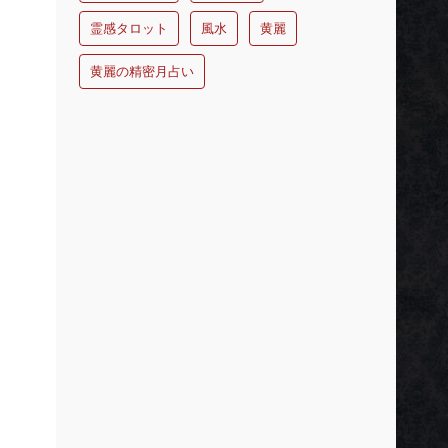
霊感タロット
風水
黄麗
黄麗の精密月占い