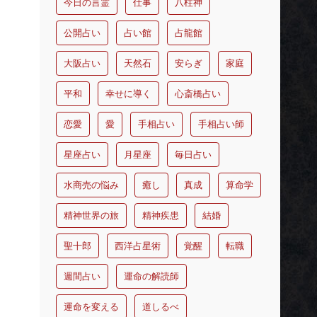
今日の言霊
仕事
八柱神
公開占い
占い館
占龍館
大阪占い
天然石
安らぎ
家庭
平和
幸せに導く
心斎橋占い
恋愛
愛
手相占い
手相占い師
星座占い
月星座
毎日占い
水商売の悩み
癒し
真成
算命学
精神世界の旅
精神疾患
結婚
聖十郎
西洋占星術
覚醒
転職
週間占い
運命の解読師
運命を変える
道しるべ