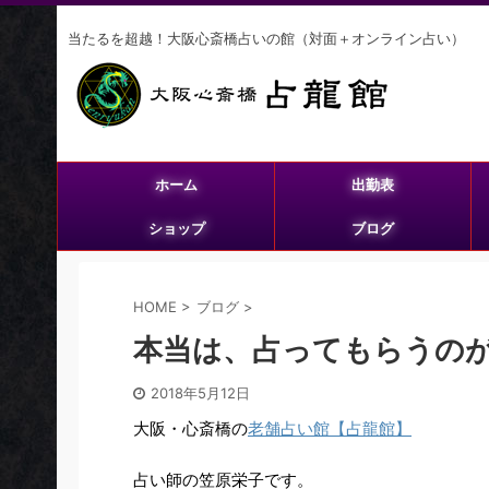
当たるを超越！大阪心斎橋占いの館（対面＋オンライン占い）
ホーム
出勤表
ショップ
ブログ
HOME
>
ブログ
>
本当は、占ってもらうの
2018年5月12日
大阪・心斎橋の
老舗占い館【占龍館】
占い師の笠原栄子です。