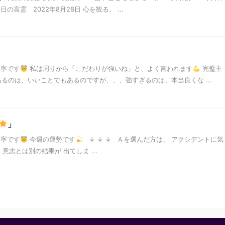
言霊 2022年8月28日 心を観る。 ...
天寧です
私は周りから「こだわりが強いね」と、よく言われます
完璧主
るのは、いいことでもあるのですが、、、強すぎるのは、本当良くな ...
」
天寧です
今週の運勢です
↓ ↓ ↓ Ａを選んだ方は、 アクシデントに気
意志とは別の結果が 出てしま ...