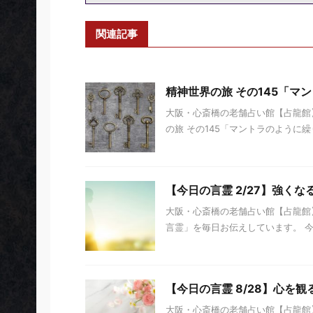
関連記事
精神世界の旅 その145「マ
大阪・心斎橋の老舗占い館【占龍館】
の旅 その145「マントラのように繰り
【今日の言霊 2/27】強くな
大阪・心斎橋の老舗占い館【占龍館】
言霊」を毎日お伝えしています。 今日の
【今日の言霊 8/28】心を観
大阪・心斎橋の老舗占い館【占龍館】