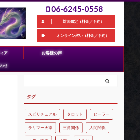
06-6245-0558
対面鑑定（料金／予約）
オンライン占い（料金／予約）
ィア
お客様の声
わせ
タグ
スピリチュアル
タロット
ヒーラー
ラリマー天寧
三角関係
人間関係