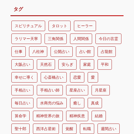
タグ
スピリチュアル
タロット
ヒーラー
ラリマー天寧
三角関係
人間関係
今日の言霊
仕事
八柱神
公開占い
占い館
占龍館
大阪占い
天然石
安らぎ
家庭
平和
幸せに導く
心斎橋占い
恋愛
愛
手相占い
手相占い師
星座占い
月星座
毎日占い
水商売の悩み
癒し
真成
算命学
精神世界の旅
精神疾患
結婚
聖十郎
西洋占星術
覚醒
転職
週間占い