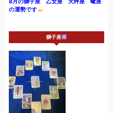
8月の獅子座 乙女座 天秤座 蠍座
の運勢です
獅子座