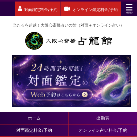
対面鑑定料金/予約
オンライン鑑定料金/予約
当たるを超越！大阪心斎橋占いの館（対面＋オンライン占い）
ホーム
出勤表
対面鑑定料金/予約
オンライン占い料金/予約