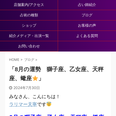
店舗案内/アクセス
占い師紹介
占術の種類
ブログ
ショップ
お客様の声
紹介メディア・出演一覧
よくある質問
お問い合わせ
HOME
>
ブログ
>
「8月の運勢 獅子座、乙女座、天秤
座、蠍座
」
2024年7月30日
みなさん、こんにちは！
ラリマー天寧
です