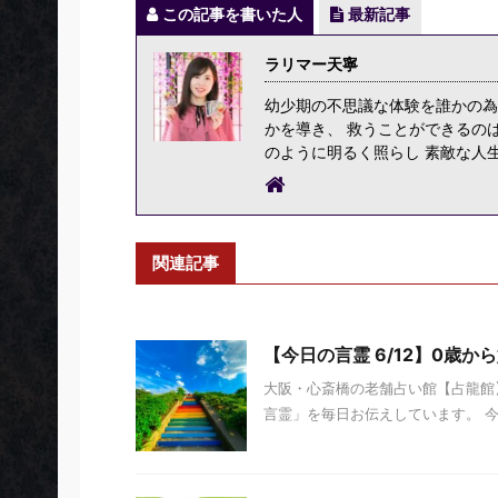
この記事を書いた人
最新記事
ラリマー天寧
幼少期の不思議な体験を誰かの為
かを導き、 救うことができるの
のように明るく照らし 素敵な人
関連記事
【今日の言霊 6/12】0歳か
大阪・心斎橋の老舗占い館【占龍館】
言霊」を毎日お伝えしています。 今日の