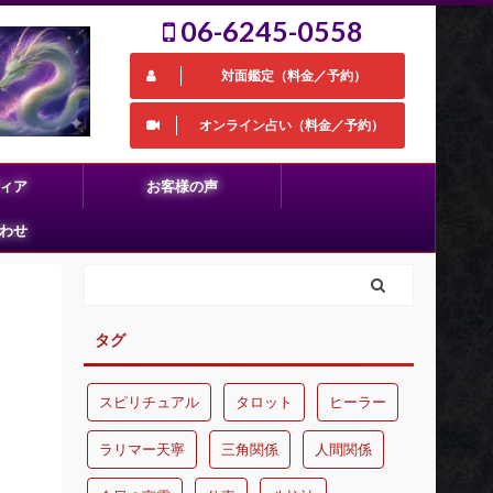
06-6245-0558
対面鑑定（料金／予約）
オンライン占い（料金／予約）
ィア
お客様の声
わせ
タグ
スピリチュアル
タロット
ヒーラー
ラリマー天寧
三角関係
人間関係