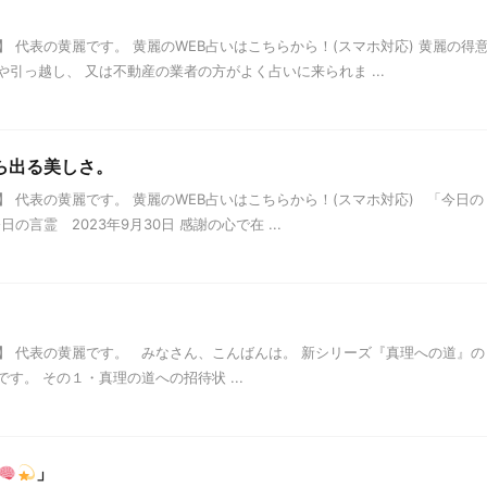
 代表の黄麗です。 黄麗のWEB占いはこちらから！(スマホ対応) 黄麗の得
や引っ越し、 又は不動産の業者の方がよく占いに来られま ...
から出る美しさ。
 代表の黄麗です。 黄麗のWEB占いはこちらから！(スマホ対応) 「今日の
言霊 2023年9月30日 感謝の心で在 ...
】 代表の黄麗です。 みなさん、こんばんは。 新シリーズ『真理への道』の
す。 その１・真理の道への招待状 ...
」