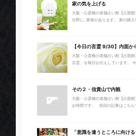
家の気を上げる
大阪・心斎橋の老舗占い館【占龍館】
分野に, 家相があります。 家の購入
【今日の言霊 9/30】内面
大阪・心斎橋の老舗占い館【占龍館】
言霊」を毎日お伝えしています。 今日の
その２・信貴山で内観
大阪・心斎橋の老舗占い館【占龍館
お時間です。 前回の記事はこちらで
「意識を違うところに向ける