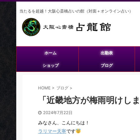
当たるを超越！大阪心斎橋占いの館（対面＋オンライン占い）
ホーム
出勤表
ショップ
ブログ
HOME
>
ブログ
>
「近畿地方が梅雨明けし
2024年7月22日
みなさん、こんにちは！
ラリマー天寧
です