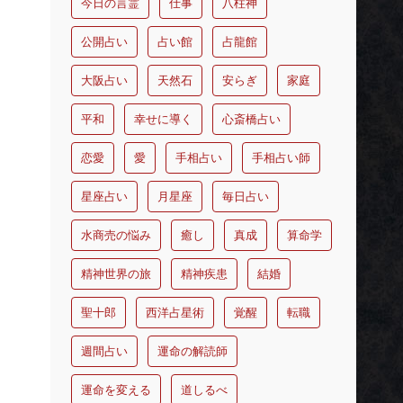
今日の言霊
仕事
八柱神
公開占い
占い館
占龍館
大阪占い
天然石
安らぎ
家庭
平和
幸せに導く
心斎橋占い
恋愛
愛
手相占い
手相占い師
星座占い
月星座
毎日占い
水商売の悩み
癒し
真成
算命学
精神世界の旅
精神疾患
結婚
聖十郎
西洋占星術
覚醒
転職
週間占い
運命の解読師
運命を変える
道しるべ