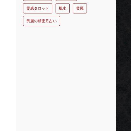
霊感タロット
風水
黄麗
黄麗の精密月占い