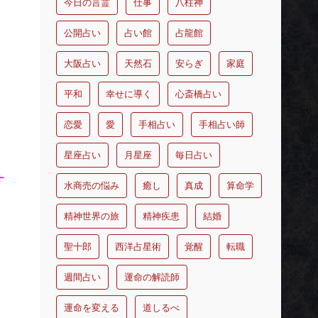
今日の言霊
仕事
八柱神
公開占い
占い館
占龍館
大阪占い
天然石
安らぎ
家庭
平和
幸せに導く
心斎橋占い
恋愛
愛
手相占い
手相占い師
星座占い
月星座
毎日占い
す
水商売の悩み
癒し
真成
算命学
精神世界の旅
精神疾患
結婚
聖十郎
西洋占星術
覚醒
転職
週間占い
運命の解読師
運命を変える
道しるべ