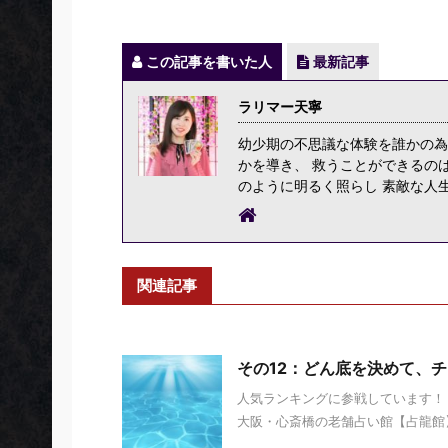
この記事を書いた人
最新記事
ラリマー天寧
幼少期の不思議な体験を誰かの為
かを導き、 救うことができるの
のように明るく照らし 素敵な人
関連記事
その12：どん底を決めて、
人気ランキングに参戦しています！ 
大阪・心斎橋の老舗占い館【占龍館】 