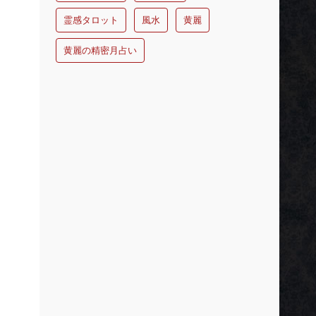
霊感タロット
風水
黄麗
黄麗の精密月占い