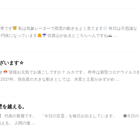
天寧です
私は気象レーダーで雨雲の動きをよく見てます
昨日は不思議な
な円状になっています
信貴山があるところらへんですね⛰ ...
ざいます☆
す
皆様お元気でお過ごしですか？ ルカです。 昨年は新型コロナウイルス
021年、現在星の大きな動きとしては、木星と土星がみずがめ ...
の壁を越える。
】 代表の黄麗です。 「今日の言霊」を毎日お伝えしています。 ■今日の
える。 人間の傲 ...