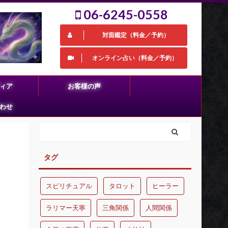
06-6245-0558
対面鑑定（料金／予約）
オンライン占い（料金／予約）
ィア
お客様の声
わせ
タグ
スピリチュアル
タロット
ヒーラー
ラリマー天寧
三角関係
人間関係