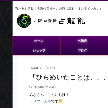
当たるを超越！大阪心斎橋占いの館（対面＋オンライン占い）
ホーム
出勤表
ショップ
ブログ
HOME
>
ブログ
>
「ひらめいたことは、、
2024年7月26日
みなさん、こんにちは！
ラリマー天寧
です