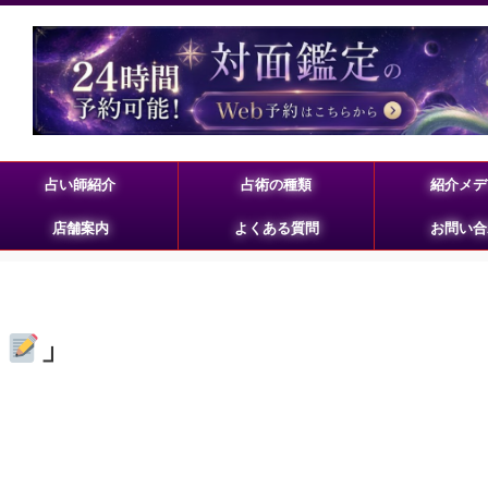
占い師紹介
占術の種類
紹介メデ
店舗案内
よくある質問
お問い合
、
」