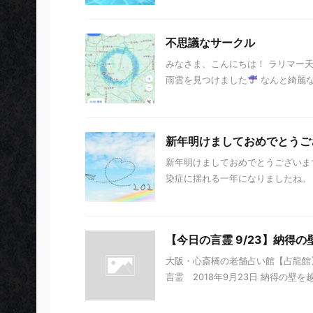
不思議なサークル
みなさま、こんにちは！ ラリマー
雨雲を見つけました
なんと綺麗
新年明けましておめでとうご
新年明けましておめでとうございま
染症に揺れる一年になりましたね。 2
【今日の言霊 9/23】納得
大阪・心斎橋の老舗占い館【占龍館
言霊 2018年9月23日 納得の壁を越