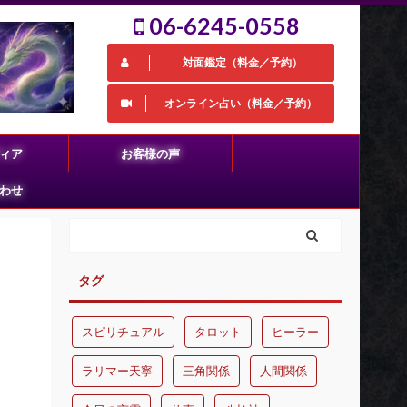
06-6245-0558
対面鑑定（料金／予約）
オンライン占い（料金／予約）
ィア
お客様の声
わせ
タグ
スピリチュアル
タロット
ヒーラー
ラリマー天寧
三角関係
人間関係