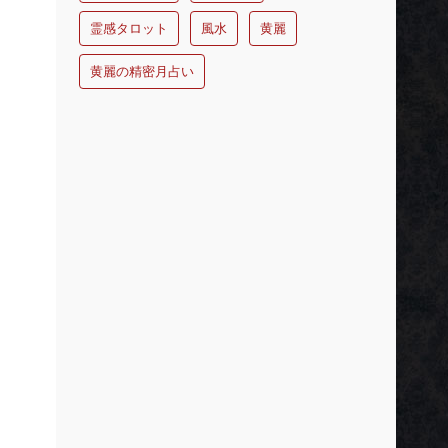
霊感タロット
風水
黄麗
黄麗の精密月占い