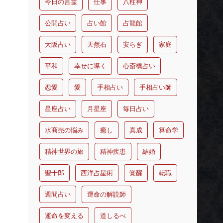
今日の言霊
仕事
八柱神
公開占い
占い館
占龍館
大阪占い
天然石
安らぎ
家庭
平和
幸せに導く
心斎橋占い
恋愛
愛
手相占い
手相占い師
星座占い
月星座
毎日占い
水商売の悩み
癒し
真成
算命学
精神世界の旅
精神疾患
結婚
聖十郎
西洋占星術
覚醒
転職
週間占い
運命の解読師
運命を変える
道しるべ