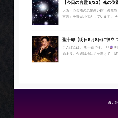
【今日の言霊 5/23】魂の位
大阪・心斎橋の老舗占い館【占龍館】
言霊」を毎日お伝えしています。 今日の
聖十郎【明日6月8日に役立
こんばんは。 聖十郎です。 **
明
始まり。今週は地に足を着けて、堅実
占い師