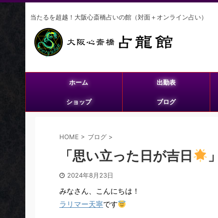
当たるを超越！大阪心斎橋占いの館（対面＋オンライン占い）
ホーム
出勤表
ショップ
ブログ
HOME
>
ブログ
>
「思い立った日が吉日
2024年8月23日
みなさん、こんにちは！
ラリマー天寧
です