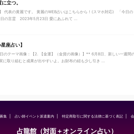
置に立つ。
 代表の黄麗です。 黄麗のWEB占いはこちらから！(スマホ対応) 「今日の
言霊 2023年5月23日 愛にあふれて ...
つ星座占い】
日のテーマ画像：【2. 【金運】（金貨の画像）】** 6月8日、新しい一週間
に取り組むと成果が出やすいよ。お財布の紐も少し引き ...
募集
占い師イベント派遣案内
特定商取引に関する法律に基づく表記
占龍館（対面＋オンライン占い）