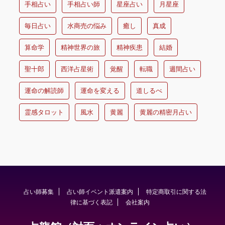
手相占い
手相占い師
星座占い
月星座
毎日占い
水商売の悩み
癒し
真成
算命学
精神世界の旅
精神疾患
結婚
聖十郎
西洋占星術
覚醒
転職
週間占い
運命の解読師
運命を変える
道しるべ
霊感タロット
風水
黄麗
黄麗の精密月占い
占い師募集
占い師イベント派遣案内
特定商取引に関する法
律に基づく表記
会社案内