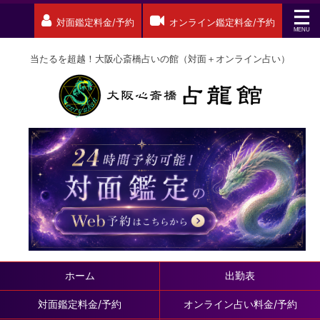
対面鑑定料金/予約
オンライン鑑定料金/予約
当たるを超越！大阪心斎橋占いの館（対面＋オンライン占い）
ホーム
出勤表
対面鑑定料金/予約
オンライン占い料金/予約