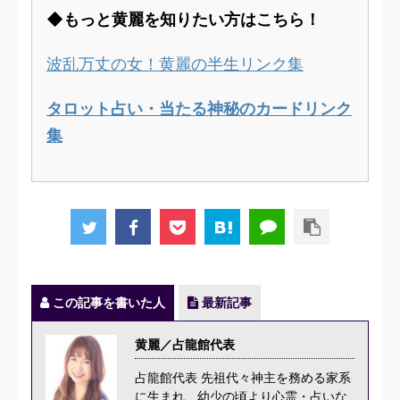
◆もっと黄麗を知りたい方はこちら！
波乱万丈の女！黄麗の半生リンク集
タロット占い・当たる神秘のカードリンク
集
この記事を書いた人
最新記事
黄麗／占龍館代表
占龍館代表 先祖代々神主を務める家系
に生まれ、幼少の頃より心霊・占いな