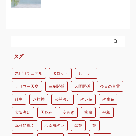
タグ
スピリチュアル
タロット
ヒーラー
ラリマー天寧
三角関係
人間関係
今日の言霊
仕事
八柱神
公開占い
占い館
占龍館
大阪占い
天然石
安らぎ
家庭
平和
幸せに導く
心斎橋占い
恋愛
愛