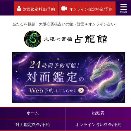
対面鑑定料金/予約
オンライン鑑定料金/予約
当たるを超越！大阪心斎橋占いの館（対面＋オンライン占い）
ホーム
出勤表
対面鑑定料金/予約
オンライン占い料金/予約