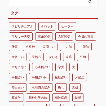
タグ
スピリチュアル
タロット
ヒーラー
ラリマー天寧
三角関係
人間関係
今日の言霊
仕事
八柱神
公開占い
占い館
占龍館
大阪占い
天然石
安らぎ
家庭
平和
幸せに導く
心斎橋占い
恋愛
愛
手相占い
手相占い師
星座占い
月星座
毎日占い
水商売の悩み
癒し
真成
算命学
精神世界の旅
精神疾患
結婚