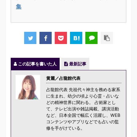
集
この記事を書いた人
最新記事
黄麗／占龍館代表
占龍館代表 先祖代々神主を務める家系
に生まれ、幼少の頃より心霊・占いな
どの精神世界に関わる。 占術家とし
て、テレビ出演や雑誌掲載、講演活動
など、日本全国で幅広く活躍し、WEB
コンテンツやアプリなどでも占いの監
修を手がけている。