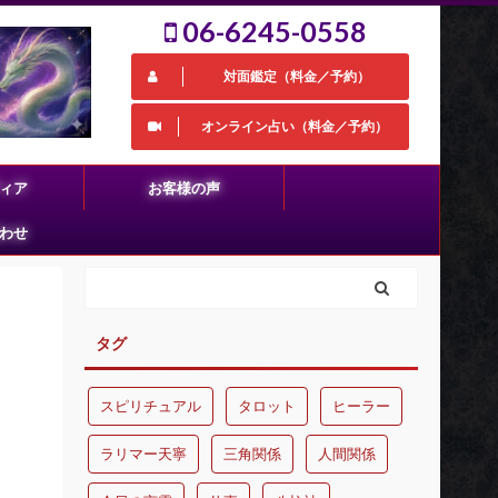
06-6245-0558
対面鑑定（料金／予約）
オンライン占い（料金／予約）
ィア
お客様の声
わせ
タグ
スピリチュアル
タロット
ヒーラー
ラリマー天寧
三角関係
人間関係