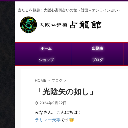
当たるを超越！大阪心斎橋占いの館（対面＋オンライン占い）
ホーム
出勤表
ショップ
ブログ
HOME
>
ブログ
>
「光陰矢の如し」
2024年9月22日
みなさん、こんにちは！
ラリマー天寧
です