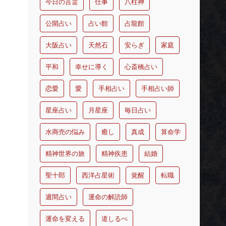
今日の言霊
仕事
八柱神
公開占い
占い館
占龍館
大阪占い
天然石
安らぎ
家庭
平和
幸せに導く
心斎橋占い
恋愛
愛
手相占い
手相占い師
星座占い
月星座
毎日占い
水商売の悩み
癒し
真成
算命学
精神世界の旅
精神疾患
結婚
聖十郎
西洋占星術
覚醒
転職
週間占い
運命の解読師
運命を変える
道しるべ