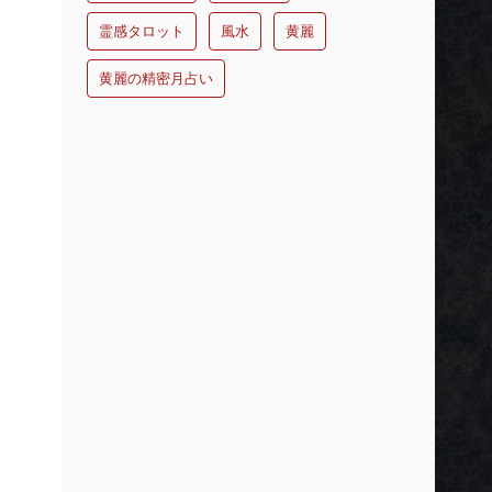
霊感タロット
風水
黄麗
黄麗の精密月占い