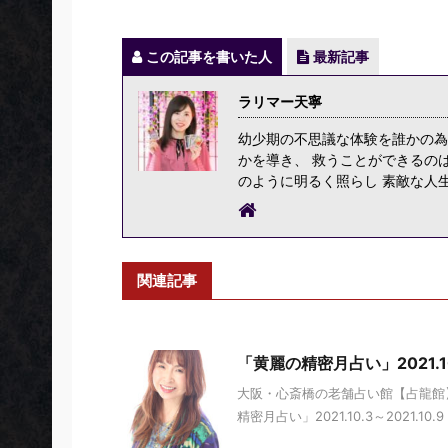
この記事を書いた人
最新記事
ラリマー天寧
幼少期の不思議な体験を誰かの為
かを導き、 救うことができるの
のように明るく照らし 素敵な人
関連記事
「黄麗の精密月占い」2021.10.
大阪・心斎橋の老舗占い館【占龍館】
精密月占い」2021.10.3～2021.10.9 