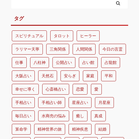
タグ
スピリチュアル
タロット
ヒーラー
ラリマー天寧
三角関係
人間関係
今日の言霊
仕事
八柱神
公開占い
占い館
占龍館
大阪占い
天然石
安らぎ
家庭
平和
幸せに導く
心斎橋占い
恋愛
愛
手相占い
手相占い師
星座占い
月星座
毎日占い
水商売の悩み
癒し
真成
算命学
精神世界の旅
精神疾患
結婚