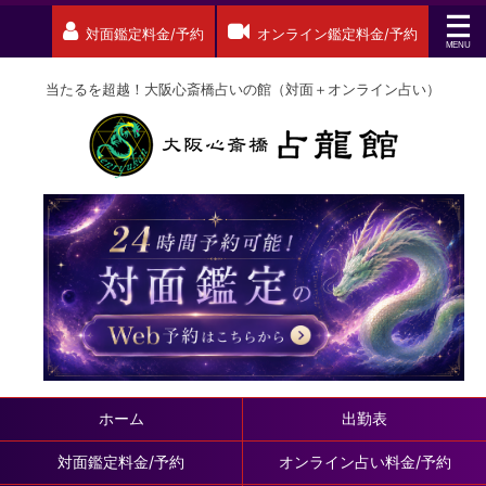
対面鑑定料金/予約
オンライン鑑定料金/予約
当たるを超越！大阪心斎橋占いの館（対面＋オンライン占い）
ホーム
出勤表
対面鑑定料金/予約
オンライン占い料金/予約