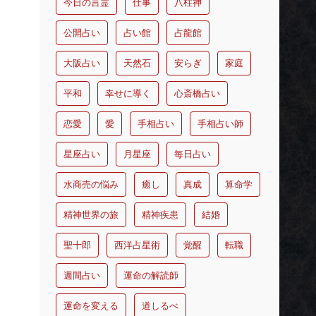
今日の言霊
仕事
八柱神
公開占い
占い館
占龍館
大阪占い
天然石
安らぎ
家庭
平和
幸せに導く
心斎橋占い
恋愛
愛
手相占い
手相占い師
星座占い
月星座
毎日占い
水商売の悩み
癒し
真成
算命学
精神世界の旅
精神疾患
結婚
聖十郎
西洋占星術
覚醒
転職
週間占い
運命の解読師
運命を変える
道しるべ