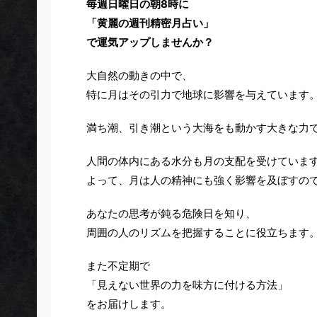
毎週日曜日の朝8時に
「黄麗の週刊精密月占い」
で運気アップしませんか？
大自然の動きの中で、
特に月はその引力で地球に影響を与えています
満ち潮、引き潮という大海をも動かす大きな力
人間の体内にある水分も月の支配を受けていま
よって、月は人の精神にも強く影響を及ぼすの
あなたの思考が鈍る危険日を知り、
周囲の人のリズムを把握することに役立ちます
また不定期で
「見えない世界の力を味方に付ける方法」
をお届けします。