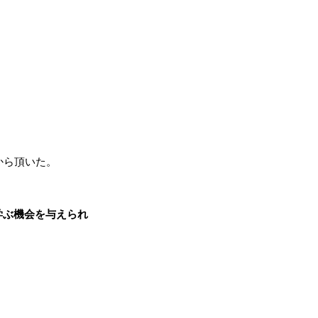
から頂いた。
学ぶ機会を与えられ
。