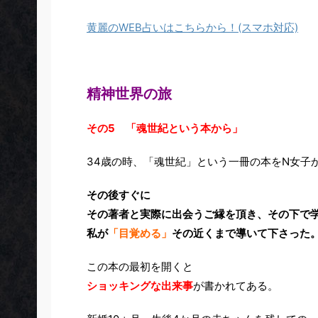
黄麗のWEB占いはこちらから！(スマホ対応)
精神世界の旅
その5 「魂世紀という本から」
34歳の時、「魂世紀」という一冊の本をN女子
その後すぐに
その著者と実際に出会うご縁を頂き、その下で
私が
「目覚める」
その近くまで導いて下さった
この本の最初を開くと
ショッキングな出来事
が書かれてある。