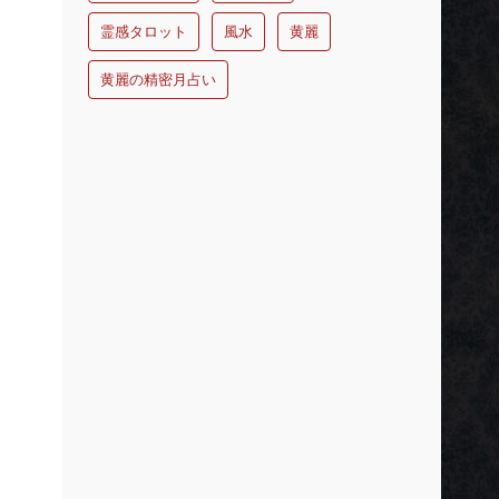
霊感タロット
風水
黄麗
黄麗の精密月占い