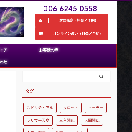
06-6245-0558
対面鑑定（料金／予約）
オンライン占い（料金／予約）
ィア
お客様の声
わせ
タグ
スピリチュアル
タロット
ヒーラー
ラリマー天寧
三角関係
人間関係