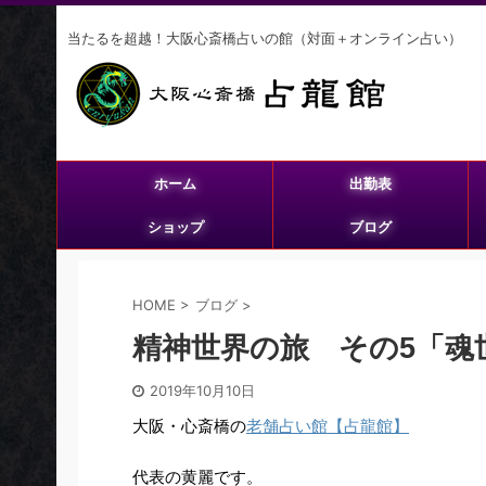
当たるを超越！大阪心斎橋占いの館（対面＋オンライン占い）
ホーム
出勤表
ショップ
ブログ
HOME
>
ブログ
>
精神世界の旅 その5「魂
2019年10月10日
大阪・心斎橋の
老舗占い館【占龍館】
代表の黄麗です。