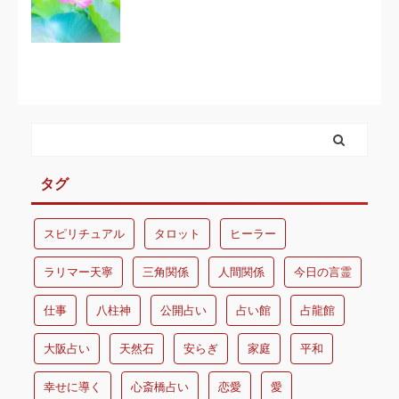
タグ
スピリチュアル
タロット
ヒーラー
ラリマー天寧
三角関係
人間関係
今日の言霊
仕事
八柱神
公開占い
占い館
占龍館
大阪占い
天然石
安らぎ
家庭
平和
幸せに導く
心斎橋占い
恋愛
愛