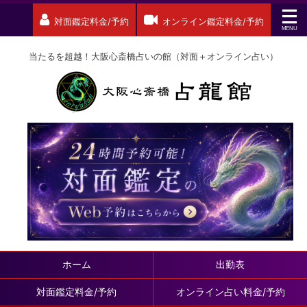
対面鑑定料金/予約
オンライン鑑定料金/予約
当たるを超越！大阪心斎橋占いの館（対面＋オンライン占い）
ホーム
出勤表
対面鑑定料金/予約
オンライン占い料金/予約