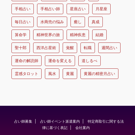
手相占い
手相占い師
星座占い
月星座
毎日占い
水商売の悩み
癒し
真成
算命学
精神世界の旅
精神疾患
結婚
聖十郎
西洋占星術
覚醒
転職
週間占い
運命の解読師
運命を変える
道しるべ
霊感タロット
風水
黄麗
黄麗の精密月占い
占い師募集
占い師イベント派遣案内
特定商取引に関する法
律に基づく表記
会社案内