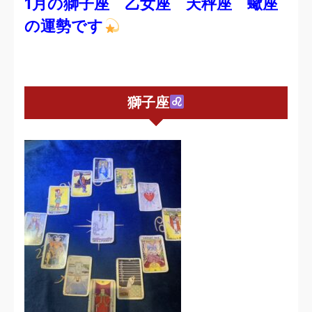
1月の獅子座 乙女座 天秤座 蠍座
の運勢です
獅子座