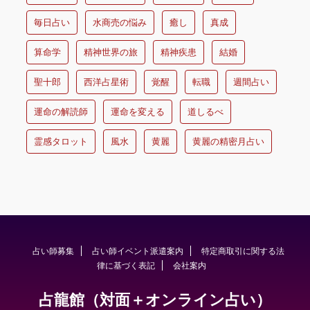
毎日占い
水商売の悩み
癒し
真成
算命学
精神世界の旅
精神疾患
結婚
聖十郎
西洋占星術
覚醒
転職
週間占い
運命の解読師
運命を変える
道しるべ
霊感タロット
風水
黄麗
黄麗の精密月占い
占い師募集
占い師イベント派遣案内
特定商取引に関する法
律に基づく表記
会社案内
占龍館（対面＋オンライン占い）