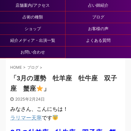
店舗案内/アクセス
占い師紹介
占術の種類
ブログ
ショップ
お客様の声
紹介メディア・出演一覧
よくある質問
お問い合わせ
HOME
>
ブログ
>
「3月の運勢 牡羊座 牡牛座 双子
座 蟹座
」
2025年2月24日
みなさん、こんにちは！
ラリマー天寧
です