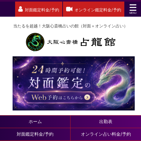
対面鑑定料金/予約
オンライン鑑定料金/予約
当たるを超越！大阪心斎橋占いの館（対面＋オンライン占い）
ホーム
出勤表
対面鑑定料金/予約
オンライン占い料金/予約