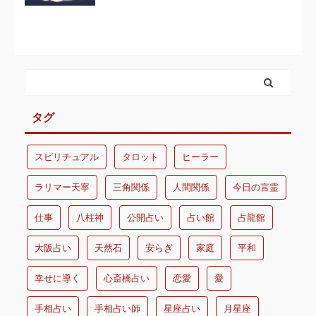
タグ
スピリチュアル
タロット
ヒーラー
ラリマー天寧
三角関係
人間関係
今日の言霊
仕事
八柱神
公開占い
占い館
占龍館
大阪占い
天然石
安らぎ
家庭
平和
幸せに導く
心斎橋占い
恋愛
愛
手相占い
手相占い師
星座占い
月星座