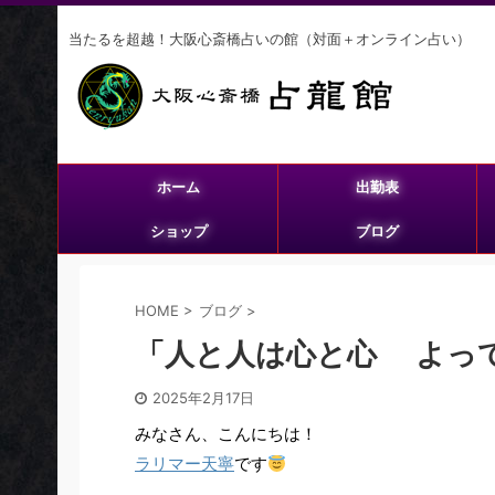
当たるを超越！大阪心斎橋占いの館（対面＋オンライン占い）
ホーム
出勤表
ショップ
ブログ
HOME
>
ブログ
>
「人と人は心と心 よっ
2025年2月17日
みなさん、こんにちは！
ラリマー天寧
です