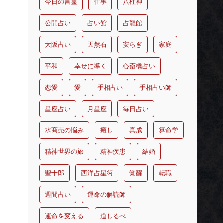
今日の言霊
仕事
八柱神
公開占い
占い館
占龍館
大阪占い
天然石
安らぎ
家庭
平和
幸せに導く
心斎橋占い
恋愛
愛
手相占い
手相占い師
星座占い
月星座
毎日占い
水商売の悩み
癒し
真成
算命学
精神世界の旅
精神疾患
結婚
聖十郎
西洋占星術
覚醒
転職
週間占い
運命の解読師
運命を変える
道しるべ