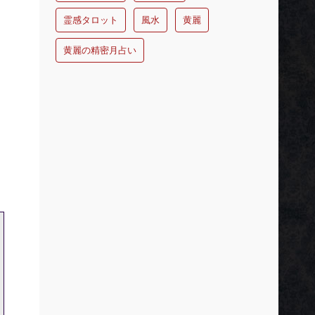
霊感タロット
風水
黄麗
黄麗の精密月占い