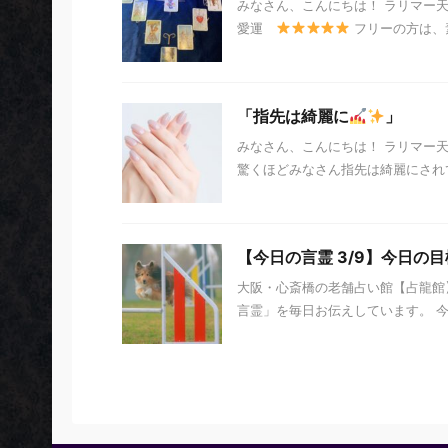
みなさん、こんにちは！ ラリマー
愛運
フリーの方は、素
「指先は綺麗に
」
みなさん、こんにちは！ ラリマー
驚くほどみなさん指先は綺麗にされ
【今日の言霊 3/9】今日の目
大阪・心斎橋の老舗占い館【占龍館】
言霊」を毎日お伝えしています。 今日