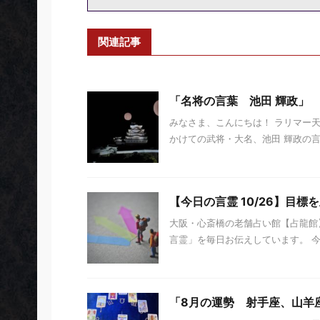
関連記事
「名将の言葉 池田 輝政」
みなさま、こんにちは！ ラリマー
かけての武将・大名、池田 輝政の言
【今日の言霊 10/26】目標
大阪・心斎橋の老舗占い館【占龍館】
言霊」を毎日お伝えしています。 今日の
「8月の運勢 射手座、山羊