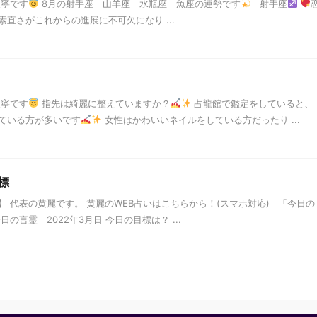
天寧です
8月の射手座 山羊座 水瓶座 魚座の運勢です
射手座
直さがこれからの進展に不可欠になり ...
天寧です
指先は綺麗に整えていますか？
占龍館で鑑定をしていると、
ている方が多いです
女性はかわいいネイルをしている方だったり ...
標
 代表の黄麗です。 黄麗のWEB占いはこちらから！(スマホ対応) 「今日の
の言霊 2022年3月日 今日の目標は？ ...