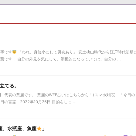
天寧です
「われ、身短小にして勇功あり」 安土桃山時代から江戸時代初期
葉です！ 自分の外見を気にして、消極的になっていては、自分の ...
を立てる。
 代表の黄麗です。 黄麗のWEB占いはこちらから！(スマホ対応) 「今日の
言霊 2022年10月26日 目的をしっ ...
座、水瓶座、魚座
」