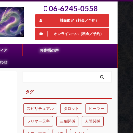
06-6245-0558
対面鑑定（料金／予約）
オンライン占い（料金／予約）
ィア
お客様の声
わせ
タグ
スピリチュアル
タロット
ヒーラー
ラリマー天寧
三角関係
人間関係