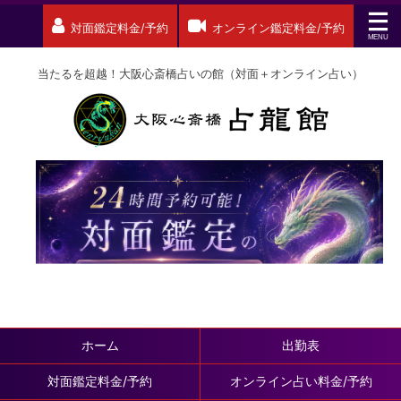
対面鑑定料金/予約
オンライン鑑定料金/予約
当たるを超越！大阪心斎橋占いの館（対面＋オンライン占い）
ホーム
出勤表
対面鑑定料金/予約
オンライン占い料金/予約