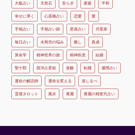
大阪占い
天然石
安らぎ
家庭
平和
幸せに導く
心斎橋占い
恋愛
愛
手相占い
手相占い師
星座占い
月星座
毎日占い
水商売の悩み
癒し
真成
算命学
精神世界の旅
精神疾患
結婚
聖十郎
西洋占星術
覚醒
転職
週間占い
運命の解読師
運命を変える
道しるべ
霊感タロット
風水
黄麗
黄麗の精密月占い