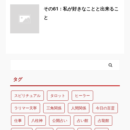
その61：私が好きなことと出来るこ
と
タグ
スピリチュアル
タロット
ヒーラー
ラリマー天寧
三角関係
人間関係
今日の言霊
仕事
八柱神
公開占い
占い館
占龍館