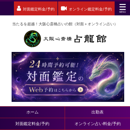
対面鑑定料金/予約
オンライン鑑定料金/予約
当たるを超越！大阪心斎橋占いの館（対面＋オンライン占い）
ホーム
出勤表
対面鑑定料金/予約
オンライン占い料金/予約