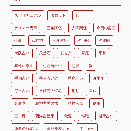
スピリチュアル
タロット
ヒーラー
ラリマー天寧
三角関係
人間関係
今日の言霊
仕事
八柱神
公開占い
占い館
占龍館
大阪占い
天然石
安らぎ
家庭
平和
幸せに導く
心斎橋占い
恋愛
愛
手相占い
手相占い師
星座占い
月星座
毎日占い
水商売の悩み
癒し
真成
算命学
精神世界の旅
精神疾患
結婚
聖十郎
西洋占星術
覚醒
転職
週間占い
運命の解読師
運命を変える
道しるべ