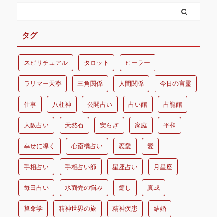
タグ
スピリチュアル
タロット
ヒーラー
ラリマー天寧
三角関係
人間関係
今日の言霊
仕事
八柱神
公開占い
占い館
占龍館
大阪占い
天然石
安らぎ
家庭
平和
幸せに導く
心斎橋占い
恋愛
愛
手相占い
手相占い師
星座占い
月星座
毎日占い
水商売の悩み
癒し
真成
算命学
精神世界の旅
精神疾患
結婚