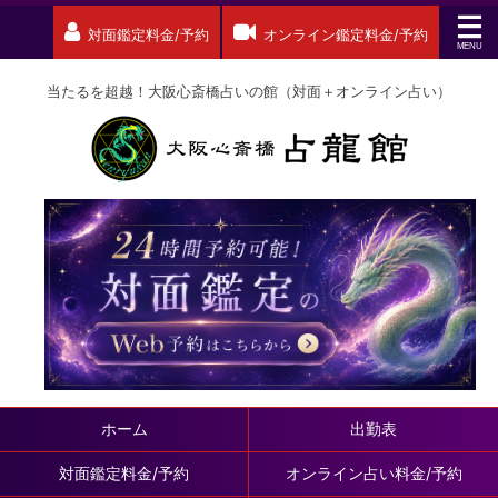
対面鑑定料金/予約
オンライン鑑定料金/予約
当たるを超越！大阪心斎橋占いの館（対面＋オンライン占い）
ホーム
出勤表
対面鑑定料金/予約
オンライン占い料金/予約