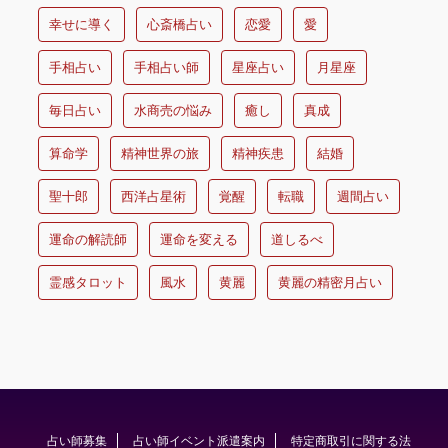
幸せに導く
心斎橋占い
恋愛
愛
手相占い
手相占い師
星座占い
月星座
毎日占い
水商売の悩み
癒し
真成
算命学
精神世界の旅
精神疾患
結婚
聖十郎
西洋占星術
覚醒
転職
週間占い
運命の解読師
運命を変える
道しるべ
霊感タロット
風水
黄麗
黄麗の精密月占い
占い師募集
占い師イベント派遣案内
特定商取引に関する法