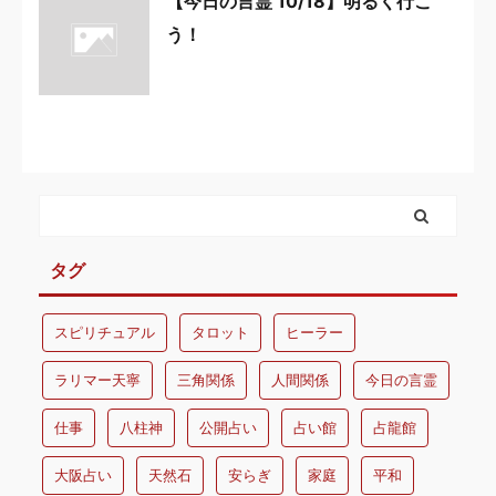
【今日の言霊 10/18】明るく行こ
う！
タグ
スピリチュアル
タロット
ヒーラー
ラリマー天寧
三角関係
人間関係
今日の言霊
仕事
八柱神
公開占い
占い館
占龍館
大阪占い
天然石
安らぎ
家庭
平和