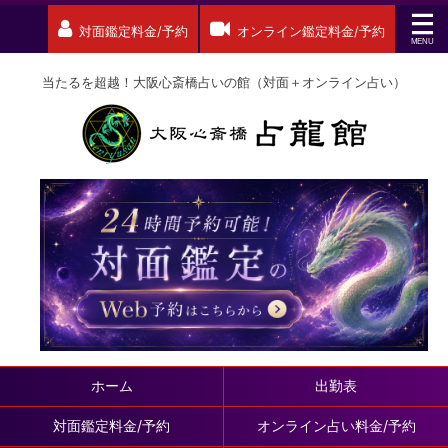
対面鑑定料金/予約
オンライン鑑定料金/予約
当たるを超越！大阪心斎橋占いの館（対面＋オンライン占い）
ホーム
出勤表
対面鑑定料金/予約
オンライン占い料金/予約